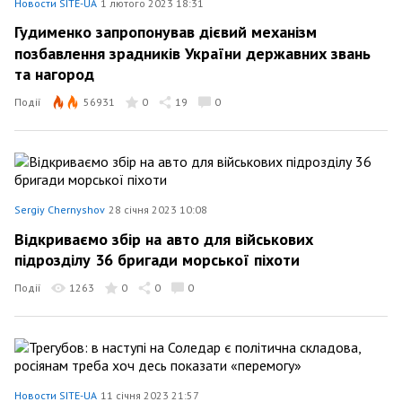
Новости SITE-UA
1 лютого 2023 18:31
Гудименко запропонував дієвий механізм
позбавлення зрадників України державних звань
та нагород
Події
56931
0
19
0
Sergiy Chernyshov
28 січня 2023 10:08
Відкриваємо збір на авто для військових
підрозділу 36 бригади морської піхоти
Події
1263
0
0
0
Новости SITE-UA
11 січня 2023 21:57