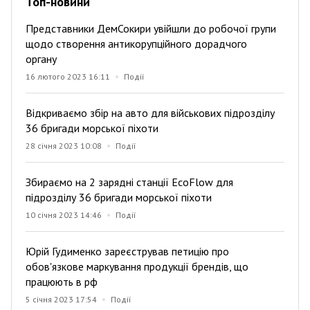
Топ-новини
Представники ДемСокири увійшли до робочої групи
щодо створення антикорупційного дорадчого
органу
16 лютого 2023 16:11
Події
Відкриваємо збір на авто для військових підрозділу
36 бригади морської піхоти
28 січня 2023 10:08
Події
Збираємо на 2 зарядні станції EcoFlow для
підрозділу 36 бригади морської піхоти
10 січня 2023 14:46
Події
Юрій Гудименко зареєстрував петицію про
обов'язкове маркування продукції брендів, що
працюють в рф
5 січня 2023 17:54
Події