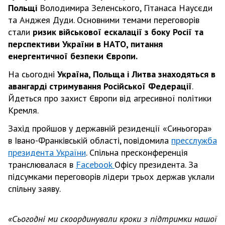
Польщі
Володимира Зеленського, Гітанаса Наусєди
та Анджея Дуди. Основними темами переговорів
стали
ризик військової ескалації з боку Росії та
перспективи України в НАТО, питання
енергентичної безпеки Європи.
На сьогодні
Україна, Польща і Литва знаходяться в
авангарді стримування Російської Федерації
.
Йдеться про захист Європи від агресивної політики
Кремля.
Захід пройшов у державній резиденції «Синьогора»
в Івано-Франківській області, повідомила
пресслужба
президента України
. Спільна пресконференція
транслювалася в
Facebook
Офісу президента. За
підсумками переговорів лідери трьох держав уклали
спільну заяву.
«Сьогодні ми скоординували кроки з підтримки нашої