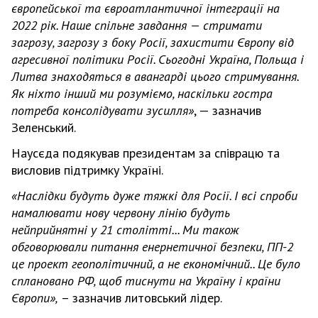
європейської та євроатлантичної інтеграції на
2022 рік. Наше спільне завдання — стримати
загрозу, загрозу з боку Росії, захистити Європу від
агресивної політики Росії. Сьогодні Україна, Польща і
Литва знаходяться в авангарді цього стримування.
Як ніхто інший ми розуміємо, наскільки гостра
потреба консолідувати зусилля»
, — зазначив
Зеленський.
Наусєда подякував президентам за співрацю та
висловив підтримку Україні.
«Наслідки будуть дуже тяжкі для Росії. І всі спроби
намалювати нову червону лінію будуть
нейприйнятні у 21 столітті... Ми також
обговорювали питання енернетичної безпеки, ПП-2
це проект геополітичний, а не економічний.. Це було
сплановано РФ, щоб тиснути на Україну і країни
Європи»,
– зазначив литовський лідер.