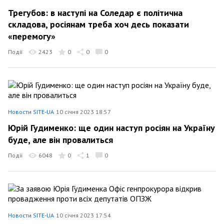
Трегубов: в наступі на Соледар є політична
складова, росіянам треба хоч десь показати
«перемогу»
Події
2423
0
0
0
Новости SITE-UA
10 січня 2023 18:57
Юрій Гудименко: ще один наступ росіян на Україну
буде, але він провалиться
Події
6048
0
1
0
Новости SITE-UA
10 січня 2023 17:54