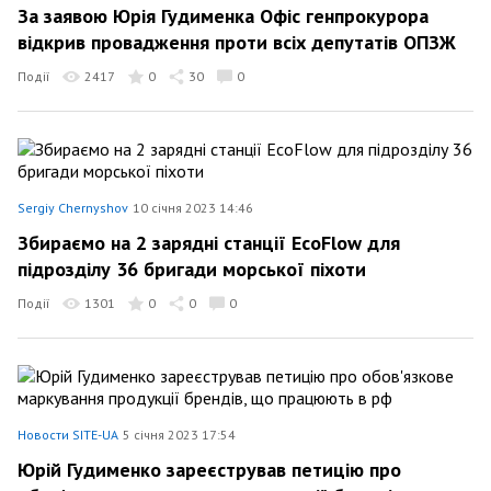
За заявою Юрія Гудименка Офіс генпрокурора
відкрив провадження проти всіх депутатів ОПЗЖ
Події
2417
0
30
0
Sergiy Chernyshov
10 січня 2023 14:46
Збираємо на 2 зарядні станції EcoFlow для
підрозділу 36 бригади морської піхоти
Події
1301
0
0
0
Новости SITE-UA
5 січня 2023 17:54
Юрій Гудименко зареєстрував петицію про