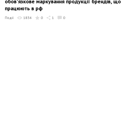
обов'язкове маркування продукції брендів, що
працюють в рф
Події
1834
0
1
0
Новости SITE-UA
23 грудня 2022 09:35
Гудименко: Бісять спроби і пропозиції «залишити
росіянам хоч щось». Я не хочу залишати їм нічого
Події
2426
0
2
0
Новости SITE-UA
17 грудня 2022 17:43
Трегубов: У тому, що ми «не такі» політики, і є
наша велика перевага, яку я сподіваюсь зберегти