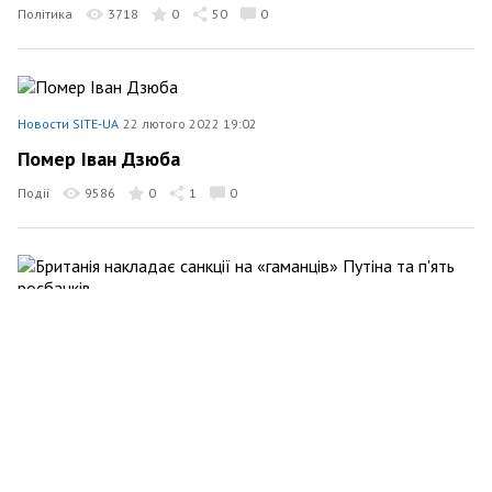
Політика
3718
0
50
0
Новости SITE-UA
22 лютого 2022 19:02
Помер Іван Дзюба
Події
9586
0
1
0
Новости SITE-UA
22 лютого 2022 15:44
Британія накладає санкції на «гаманців» Путіна та
п'ять росбанків
Політика
896
0
1
0