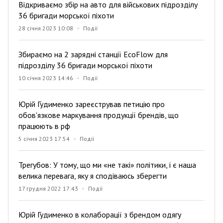
Відкриваємо збір на авто для військових підрозділу
36 бригади морської піхоти
28 січня 2023 10:08
Події
Збираємо на 2 зарядні станції EcoFlow для
підрозділу 36 бригади морської піхоти
10 січня 2023 14:46
Події
Юрій Гудименко зареєстрував петицію про
обов'язкове маркування продукції брендів, що
працюють в рф
5 січня 2023 17:54
Події
Трегубов: У тому, що ми «не такі» політики, і є наша
велика перевага, яку я сподіваюсь зберегти
17 грудня 2022 17:43
Події
Юрій Гудименко в колаборації з брендом одягу