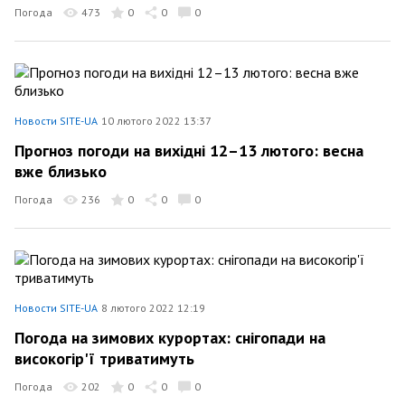
Погода
473
0
0
0
Новости SITE-UA
10 лютого 2022 13:37
Прогноз погоди на вихідні 12–13 лютого: весна
вже близько
Погода
236
0
0
0
Новости SITE-UA
8 лютого 2022 12:19
Погода на зимових курортах: снігопади на
високогір'ї триватимуть
Погода
202
0
0
0