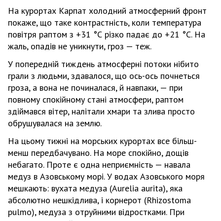
На курортах Карпат холодний атмосферний фронт
покаже, що таке контрастність, коли температура
повітря раптом з +31 °С різко падає до +21 °С. На
жаль, опадів не уникнути, гроз — теж.
У попередній тиждень атмосферні потоки нібито
грали з людьми, здавалося, що ось-ось почнеться
гроза, а вона не починалася, й навпаки, — при
повному спокійному стані атмосфери, раптом
здіймався вітер, налітали хмари та злива просто
обрушувалася на землю.
На цьому тижні на морських курортах все більш-
менш передбачувано. На море спокійно, дощів
небагато. Проте є одна неприємність — навала
медуз в Азовському морі. У водах Азовського моря
мешкають: вухата медуза (Aurelia aurita), яка
абсолютно нешкідлива, і корнерот (Rhizostoma
pulmo), медуза з отруйними відростками. При