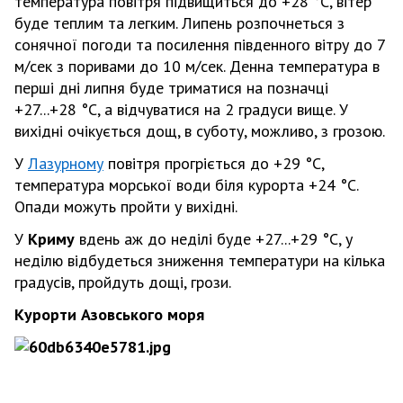
температура повітря підвищиться до +28 °С, вітер
буде теплим та легким. Липень розпочнеться з
сонячної погоди та посилення південного вітру до 7
м/сек з поривами до 10 м/сек. Денна температура в
перші дні липня буде триматися на позначці
+27...+28 °С, а відчуватися на 2 градуси вище. У
вихідні очікується дощ, в суботу, можливо, з грозою.
У
Лазурному
повітря прогріється до +29 °С,
температура морської води біля курорта +24 °С.
Опади можуть пройти у вихідні.
У
Криму
вдень аж до неділі буде +27...+29 °С, у
неділю відбудеться зниження температури на кілька
градусів, пройдуть дощі, грози.
Курорти Азовського моря