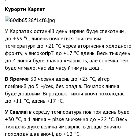
Курорти Карпат
У Карпатах останній день червня буде спекотним,
до +33 °С, липень почнеться зниженням
температури до +21 °С через вторгнення холодного
фронту, у високогір'ї до +17 °С вдень. Весь тиждень
до 4 липня буде значна хмарність, але сонечка теж
буде чимало, час від часу йтимуть дощі.
В Яремче
30 червня вдень до +25 °С, вітер
помірний до 5 м/сек, без опадів. Початок липня
буде дощовим. Впродовж тижня вночі похолодає
до +11 °С, вдень +17 °С.
У Сваляві
в середу температура повітря вдень буде
+30 °С, а 1 липня – різке зниження до +22 °С. Весь
тиждень дуже велика ймовірність дощів. Значно
похолоднішає вночі, до +12 °С.