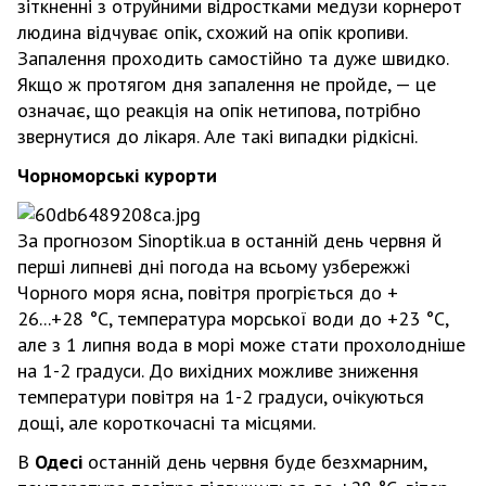
зіткненні з отруйними відростками медузи корнерот
людина відчуває опік, схожий на опік кропиви.
Запалення проходить самостійно та дуже швидко.
Якщо ж протягом дня запалення не пройде, — це
означає, що реакція на опік нетипова, потрібно
звернутися до лікаря. Але такі випадки рідкісні.
Чорноморські курорти
За прогнозом Sinoptik.ua в останній день червня й
перші липневі дні погода на всьому узбережжі
Чорного моря ясна, повітря прогріється до +
26...+28 °С, температура морської води до +23 °С,
але з 1 липня вода в морі може стати прохолодніше
на 1-2 градуси. До вихідних можливе зниження
температури повітря на 1-2 градуси, очікуються
дощі, але короткочасні та місцями.
В
Одесі
останній день червня буде безхмарним,