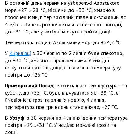
В останній день червня на узбережжі Азовського
моря +27...+28 °С, місцями до +33 °С, хмарно з
проясненнями, вітер західний, південно-західний до
4 м/сек. Липень розпочнеться з спекотної погоди,
до +31 °С, але у вихідні можуть пройти дощі.
Температура води в Азовському морі до +24,2 °С.
У
Кирилівці
з 30 червня по 2 липня буде спекотно,
до +30 °С, хмарно з проясненнями. У вихідні
очікуються грозові дощі, які знизять температуру
повітря до +26 °С.
Приморський Посад
: максимальна температура — в
суботу, до +33 °С, буде відчуватися як +38 °С, є
ймовірність гроз та злив. У неділю, 4 липня,
температура повітря вдень стане нижче, +27 °С.
В
Урзуфі
з 30 червня по 4 липня денна температура
повітря +29...+31 °С. У неділю можливі грози та
дощі.