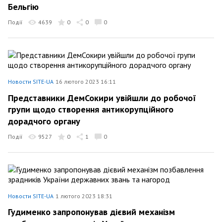
Бельгію
Події
4639
0
0
0
Новости SITE-UA
16 лютого 2023 16:11
Представники ДемСокири увійшли до робочої
групи щодо створення антикорупційного
дорадчого органу
Події
9527
0
1
0
Новости SITE-UA
1 лютого 2023 18:31
Гудименко запропонував дієвий механізм