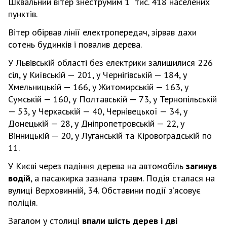
Шквальний вітер знеструмим 1 тис. 418 населених
пунктів.
Вітер обірвав лінії електропередач, зірвав дахи
сотень будинків і повалив дерева.
У Львівській області без електрики залишилися 226
сіл, у Київській — 201, у Чернігівській — 184, у
Хмельницькій — 166, у Житомирській — 163, у
Сумській — 160, у Полтавській — 73, у Тернопільській
— 53, у Черкаській — 40, Чернівецької — 34, у
Донецькій — 28, у Дніпропетровській — 22, у
Вінницькій — 20, у Луганській та Кіровоградській по
11.
У Києві через падіння дерева на автомобіль
загинув
водій
, а пасажирка зазнала травм. Подія сталася на
вулиці Верховинній, 34. Обставини події зʼясовує
поліція.
Загалом у столиці
впали шість дерев і дві