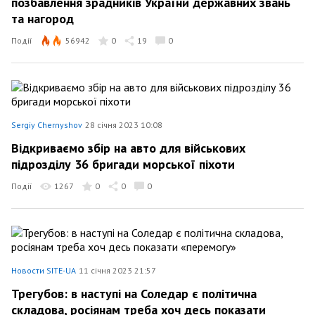
позбавлення зрадників України державних звань
та нагород
Події
56942
0
19
0
Sergiy Chernyshov
28 січня 2023 10:08
Відкриваємо збір на авто для військових
підрозділу 36 бригади морської піхоти
Події
1267
0
0
0
Новости SITE-UA
11 січня 2023 21:57
Трегубов: в наступі на Соледар є політична
складова, росіянам треба хоч десь показати