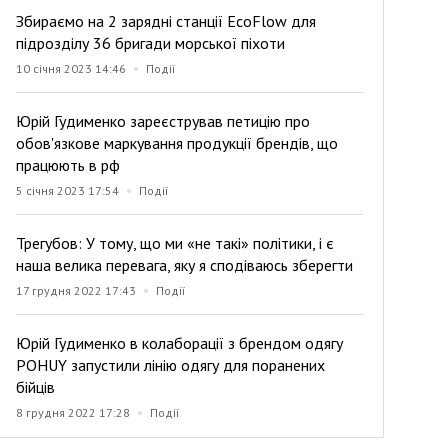
Збираємо на 2 зарядні станції EcoFlow для
підрозділу 36 бригади морської піхоти
10 січня 2023 14:46
Події
Юрій Гудименко зареєстрував петицію про
обов'язкове маркування продукції брендів, що
працюють в рф
5 січня 2023 17:54
Події
Трегубов: У тому, що ми «не такі» політики, і є
наша велика перевага, яку я сподіваюсь зберегти
17 грудня 2022 17:43
Події
Юрій Гудименко в колаборації з брендом одягу
POHUY запустили лінію одягу для поранених
бійців
8 грудня 2022 17:28
Події