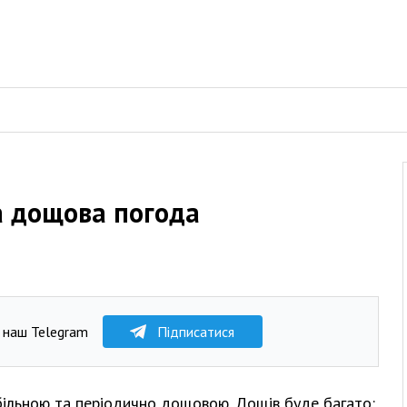
а дощова погода
 наш Telegram
Підписатися
більною та періодично дощовою. Дощів буде багато: