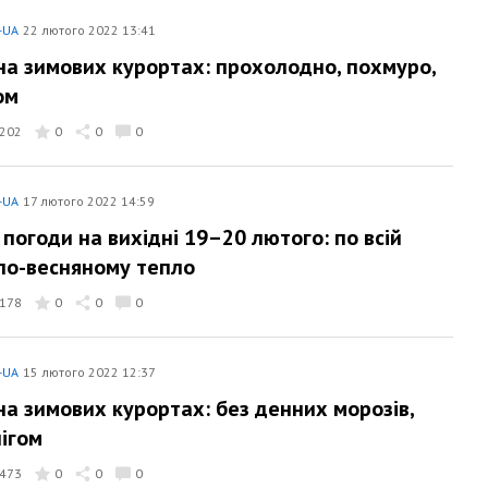
-UA
22 лютого 2022 13:41
на зимових курортах: прохолодно, похмуро,
ом
202
0
0
0
-UA
17 лютого 2022 14:59
 погоди на вихідні 19–20 лютого: по всій
 по-весняному тепло
178
0
0
0
-UA
15 лютого 2022 12:37
на зимових курортах: без денних морозів,
нігом
473
0
0
0