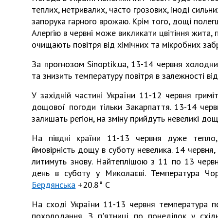
теплих, нетривалих, часто грозових, іноді сильни
запорука гарного врожаю. Крім того, дощі полег
Алергію в червні може викликати цвітіння жита
очищають повітря від хімічних та мікробних заб
За прогнозом Sinoptik.ua, 13-14 червня холодн
та знизить температуру повітря в залежності від 
У західній частині України 11-12 червня грим
дощової погоди тільки Закарпаття. 13-14 черв
залишать регіон, на зміну прийдуть невеликі до
На півдні країни 11-13 червня дуже тепло
ймовірність дощу в суботу невелика. 14 червня,
литимуть знову. Найтеплішою з 11 по 13 червн
день в суботу у Миколаєві. Температура Чор
Бердянська
+20.8° С
На сході України 11-13 червня температура п
похолодання. З п'ятниці по понеділок у схід