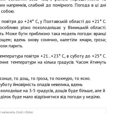
них напрямків, слабкий до помірного. Погода в ці дні
 собою.
 повітря до +24° С, у Полтавській області до +21° С.
особливо різко похолоднішає у Вінницькій області.
дуть. Може бути приблизно така модель погоди: вранці
щем; вдень знову сонячно, налетіли хмари, гроза;
рохи парить.
емпература повітря +21...+23° С, в суботу до +25° С.
ення температури на кілька градусів. Часом йтимуть
сонце, то дощ, то гроза, то похмуро, то ясно.
уботу ймовірність опадів невелика, вдень
холодніше на 3-5 градусів, дощів буде більше, але й
ділок буде мало відрізнятися від погоди у неділю.
і натисніть
Cmd
+ Enter.