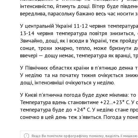
інтенсивністю, йтимуть дощі. Вітер буде півден
вередлива, парасольку бажано весь час носити з
У центральній Україні 11-12 червня температура
13-14 червня температура повітря знизиться, 
Звичайно, дощі, як і всюди в Україні, теж прой
сонце, трохи хмарно, тепло, може бризнути до
ввечері — дощу немає, температура як вранці, т
У Північних областях країни в п'ятницю денна т
У неділю та на початку тижня очікується зниж
дощі, інтенсивніші очікуються у неділю.
У Києві п'ятнична погода буде дуже мінлива: то 
Температура вдень становитиме +22...+23° С. У с
температура буде до +24° С. У неділю стане про
сонечко в цей день теж з'явиться. Погода у поне
Якщо Ви помітили орфографічну помилку, виділіть її мишкою 