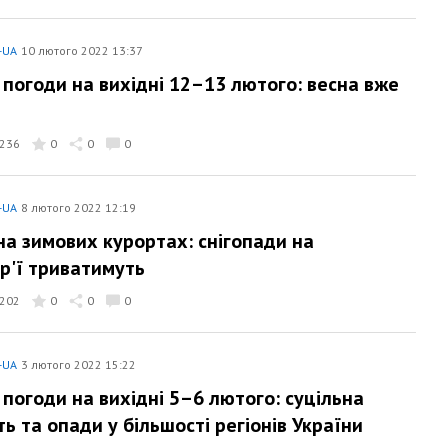
-UA
10 лютого 2022 13:37
 погоди на вихідні 12–13 лютого: весна вже
236
0
0
0
-UA
8 лютого 2022 12:19
на зимових курортах: снігопади на
ір'ї триватимуть
202
0
0
0
-UA
3 лютого 2022 15:22
 погоди на вихідні 5–6 лютого: суцільна
ь та опади у більшості регіонів України