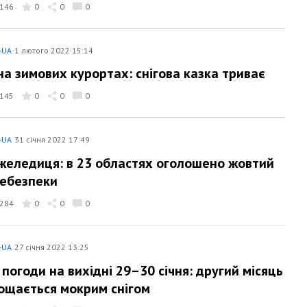
146
0
0
0
-UA
1 лютого 2022 15:14
на зимових курортах: снігова казка триває
145
0
0
0
-UA
31 січня 2022 17:49
ожеледиця: в 23 областях оголошено жовтий
небезпеки
284
0
0
0
-UA
27 січня 2022 13:25
 погоди на вихідні 29–30 січня: другий місяць
ощається мокрим снігом