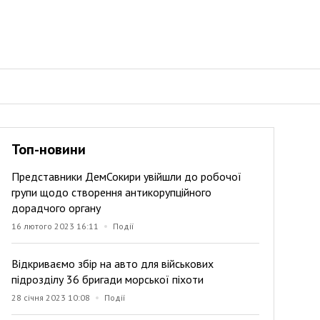
Топ-новини
Представники ДемСокири увійшли до робочої
групи щодо створення антикорупційного
дорадчого органу
16 лютого 2023 16:11
Події
Відкриваємо збір на авто для військових
підрозділу 36 бригади морської піхоти
28 січня 2023 10:08
Події