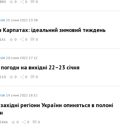
880
0
0
0
-UA
25 січня 2022 13:38
в Карпатах: ідеальний зимовий тиждень
161
0
0
0
-UA
20 січня 2022 17:12
 погоди на вихідні 22–23 січня
210
0
0
0
-UA
19 січня 2022 16:52
 західні регіони України опиняться в полоні
н
2846
0
0
0