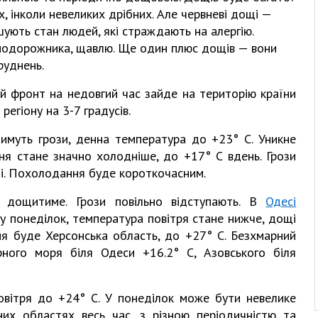
х, інколи невеликих дрібних. Але червневі дощі —
шують стан людей, які страждають на алергію.
, подорожника, щавлю. Ще один плюс дощів — вони
руднень.
ий фронт на недовгий час зайде на територію країни
регіону на 3-7 градусів.
ітимуть грози, денна температура до +23° С. Уникне
ня стане значно холодніше, до +17° С вдень. Грози
щі. Похолодання буде короткочасним.
, дощитиме. Грози повільно відступають. В
Одесі
 у понеділок, температура повітря стане нижче, дощі
я буде Херсонська область, до +27° С. Безхмарний
ного моря біля Одеси +16.2° С, Азовського біля
овітря до +24° С. У понеділок може бути невелике
них областях весь час, з різною періодичністю та