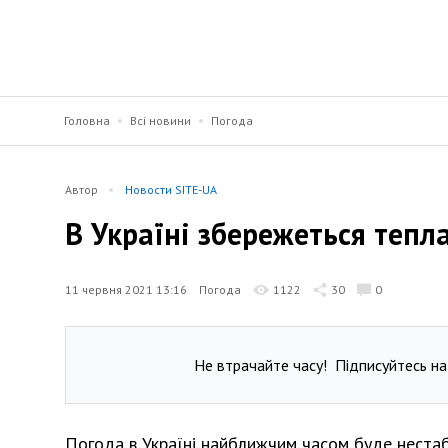
Головна
Всі новини
Погода
Автор
Новости SITE-UA
В Україні збережеться тепл
11 червня 2021 13:16
Погода
1122
30
0
Не втрачайте часу!
Підписуйтесь на
Погода в Україні найближчим часом буде неста