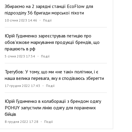
Збираємо на 2 зарядні станції EcoFlow для
підрозділу 36 бригади морської піхоти
10 січня 2023 14:46
Події
Юрій Гудименко зареєстрував петицію про
обов'язкове маркування продукції брендів, що
працюють в рф
5 січня 2023 17:54
Події
Трегубов: У тому, що ми «не такі» політики, і є
наша велика перевага, яку я сподіваюсь зберегти
17 грудня 2022 17:43
Події
Юрій Гудименко в колаборації з брендом одягу
POHUY запустили лінію одягу для поранених
бійців
8 грудня 2022 17:28
Події