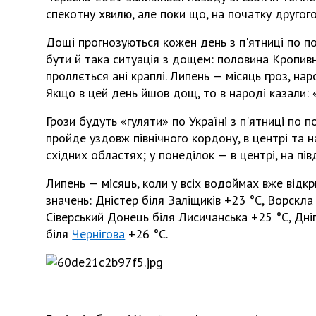
спекотну хвилю, але поки що, на початку другог
Дощі прогнозуються кожен день з п'ятниці по пон
бути й така ситуація з дощем: половина Кропивн
проллється ані краплі. Липень — місяць гроз, на
Якщо в цей день йшов дощ, то в народі казали: 
Грози будуть «гуляти» по Україні з п'ятниці по п
пройде уздовж північного кордону, в центрі та н
східних областях; у понеділок — в центрі, на півд
Липень — місяць, коли у всіх водоймах вже відк
значень: Дністер біля Заліщиків +23 °С, Ворскла
Сіверський Донець біля Лисичанська +25 °С, Дні
біля
Чернігова
+26 °С.