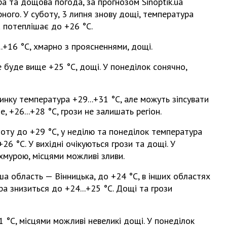
ра та дощова погода, за прогнозом Sinoptik.ua
рного. У суботу, 3 липня знову дощі, температура
а потеплішає до +26 °С.
..+16 °С, хмарно з проясненнями, дощі.
 буде вище +25 °С, дощі. У понеділок сонячно,
нку температура +29...+31 °С, але можуть зіпсувати
, +26...+28 °С, грози не залишать регіон.
оту до +29 °С, у неділю та понеділок температура
+26 °С. У вихідні очікуються грози та дощі. У
хмурою, місцями можливі зливи.
ша область — Вінницька, до +24 °С, в інших областях
ра знизиться до +24...+25 °С. Дощі та грози
31 °С, місцями можливі невеликі дощі. У понеділок