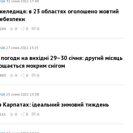
-UA
31 січня 2022 17:49
ожеледиця: в 23 областях оголошено жовтий
небезпеки
284
0
0
0
-UA
27 січня 2022 13:25
 погоди на вихідні 29–30 січня: другий місяць
ощається мокрим снігом
880
0
0
0
-UA
25 січня 2022 13:38
в Карпатах: ідеальний зимовий тиждень
161
0
0
0