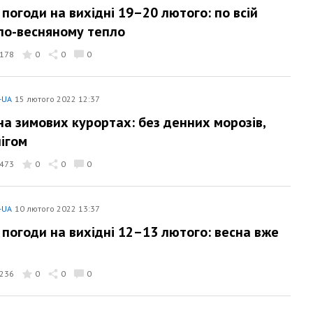
 погоди на вихідні 19–20 лютого: по всій
 по-весняному тепло
178
0
0
0
-UA
15 лютого 2022 12:37
на зимових курортах: без денних морозів,
нігом
473
0
0
0
-UA
10 лютого 2022 13:37
 погоди на вихідні 12–13 лютого: весна вже
236
0
0
0