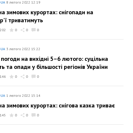
-UA
8 лютого 2022 12:19
на зимових курортах: снігопади на
ір'ї триватимуть
202
0
0
0
-UA
3 лютого 2022 15:22
 погоди на вихідні 5–6 лютого: суцільна
ь та опади у більшості регіонів України
146
0
0
0
-UA
1 лютого 2022 15:14
на зимових курортах: снігова казка триває
145
0
0
0