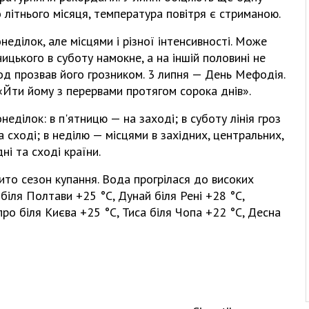
о літнього місяця, температура повітря є стриманою.
еділок, але місцями і різної інтенсивності. Може
ицького в суботу намокне, а на іншій половині не
род прозвав його грозником. 3 липня — День Мефодія.
«Йти йому з перервами протягом сорока днів».
онеділок: в п'ятницю — на заході; в суботу лінія гроз
а сході; в неділю — місцями в західних, центральних,
ні та сході країни.
рито сезон купання. Вода прогрілася до високих
 біля Полтави +25 °С, Дунай біля Рені +28 °С,
про біля Києва +25 °С, Тиса біля Чопа +22 °С, Десна