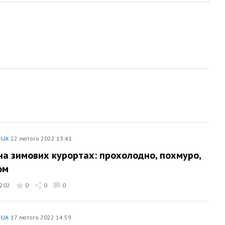
-UA
22 лютого 2022 13:41
на зимових курортах: прохолодно, похмуро,
ом
202
0
0
0
-UA
17 лютого 2022 14:59