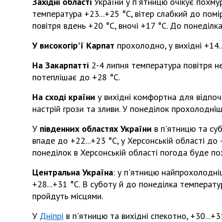
Західні області
України у п'ятницю очікує похму
температура +23...+25 °С, вітер слабкий до помі
повітря вдень +20 °С, вночі +17 °С. До понеділк
У високогір'ї Карпат
прохолодно, у вихідні +14.
На Закарпатті
2-4 липня температура повітря не
потеплішає до +28 °С.
На сході країни
у вихідні комфортна для відпочи
настрій грози та зливи. У понеділок прохолодніше
У
південних областях України
в п'ятницю та суб
впаде до +22...+23 °С, у Херсонській області до 
понеділок в Херсонській області погода буде по
Центральна Україна
: у п'ятницю найпрохолодні
+28...+31 °С. В суботу й до понеділка температу
пройдуть місцями.
У
Дніпрі
в п'ятницю та вихідні спекотно, +30...+