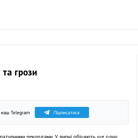
 та грози
 наш Telegram
Підписатися
ратурними рекордами. У липні обіцяють ще одну