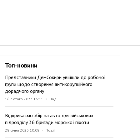
Топ-новини
Представники ДемСокири увійшли до робочої
групи щодо створення антикорупційного
дорадчого органу
16 лютого 2023 16:11
Події
Відкриваємо збір на авто для військових
підрозділу 36 бригади морської піхоти
28 січня 2023 10:08
Події