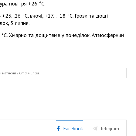
ра повітря +26 °С.
23...26 °С, вночі, +17...+18 °С. Грози та дощі
лок, 5 липня.
7 °С. Хмарно та дощитеме у понеділок. Атмосферний
і натисніть
Cmd
+ Enter.
Facebook
Telegram