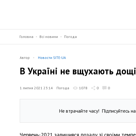
Головна
Всі новини
Погода
Автор
Новости SITE-UA
В Україні не вщухають дощі
1 липня 2021 23:14
Погода
1078
0
0
Не втрачайте часу!
Підписуйтесь на
Червень-2021 залишився позаду зі своїми темпе