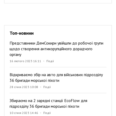
Топ-новини
Представники ДемСокири увійшли до робочої групи
щодо створення антикорупційного дорадчого
органу
16 лютого 2023 16:11
Події
Відкриваємо збір на авто для військових підрозділу
36 бригади морської піхоти
28 січня 2023 10:08
Події
Збираємо на 2 зарядні станції EcoFlow для
підрозділу 36 бригади морської піхоти
10 січня 2023 14:46
Події