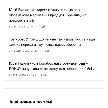
Юрій Гудименко зареєстрував петицію про
обов'язкове маркування продукції брендів, що
працюють в рф
5 січня 2023 17:54
Події
Трегубов: У тому, що ми «не такі» політики, і є наша
велика перевага, яку я сподіваюсь зберегти
17 грудня 2022 17:43
Події
Юрій Гудименко в колаборації з брендом одягу
POHUY запустили лінію одягу для поранених бійців
8 грудня 2022 17:28
Події
Інші новини по темi