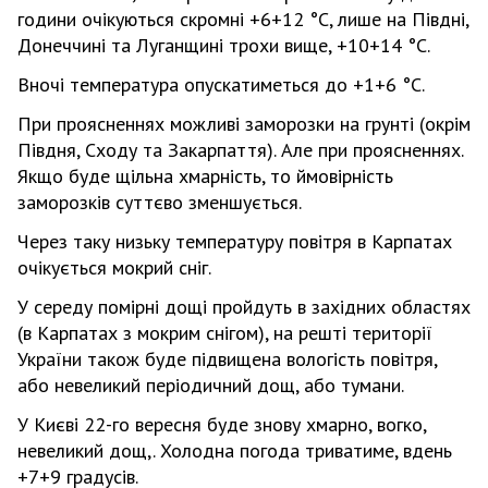
години очікуються скромні +6+12 °С, лише на Півдні,
Донеччині та Луганщині трохи вище, +10+14 °С.
Вночі температура опускатиметься до +1+6 °С.
При проясненнях можливі заморозки на грунті (окрім
Півдня, Сходу та Закарпаття). Але при проясненнях.
Якщо буде щільна хмарність, то ймовірність
заморозків суттєво зменшується.
Через таку низьку температуру повітря в Карпатах
очікується мокрий сніг.
У середу помірні дощі пройдуть в західних областях
(в Карпатах з мокрим снігом), на решті території
України також буде підвищена вологість повітря,
або невеликий періодичний дощ, або тумани.
У Києві 22-го вересня буде знову хмарно, вогко,
невеликий дощ,. Холодна погода триватиме, вдень
+7+9 градусів.