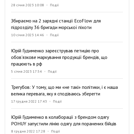
28 січня 2023 10:08
Події
Збираємо на 2 зарядні станції EcoFlow для
підрозділу 36 бригади морської піхоти
10 січня 2023 14:46
Події
Юрій Гудименко зареєстрував петицію про
обов'язкове маркування продукції брендів, що
працюють в рф
5 січня 2023 17:54
Події
Трегубов: У тому, що ми «не такі» політики, і є наша
велика перевага, яку я сподіваюсь зберегти
17 грудня 2022 17:43
Події
Юрій Гудименко в колаборації з брендом одягу
POHUY запустили лінію одягу для поранених бійців
8 грудня 2022 17:28
Події