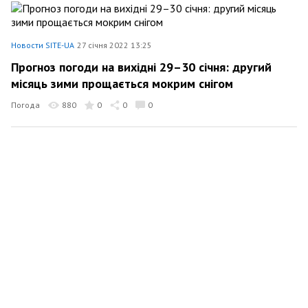
Новости SITE-UA
27 січня 2022 13:25
Прогноз погоди на вихідні 29–30 січня: другий
місяць зими прощається мокрим снігом
Погода
880
0
0
0
Новости SITE-UA
25 січня 2022 13:38
Погода в Карпатах: ідеальний зимовий тиждень
Погода
161
0
0
0
Новости SITE-UA
20 січня 2022 17:12