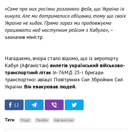
«Саме про них росіяни розганяли фейк, що Україна їх
кинула. Але ми дотрималися обіцянки, тому що своїх
Україна не кидає. Прямо зараз ми продовжуємо
працювати над наступним рейсом з Кабула»
, –
зазначив міністр.
Нагадаємо, вчора стало відомо, що із аеропорту
Кабул (Афганістан)
вилетів український військово-
транспортний літак
Іл-76МД 25-ї бригади
транспортної авіації Повітряних Сил Збройних Сил
України.
Він евакуював людей.
12
Теги
Події
Таліби
Афганістан