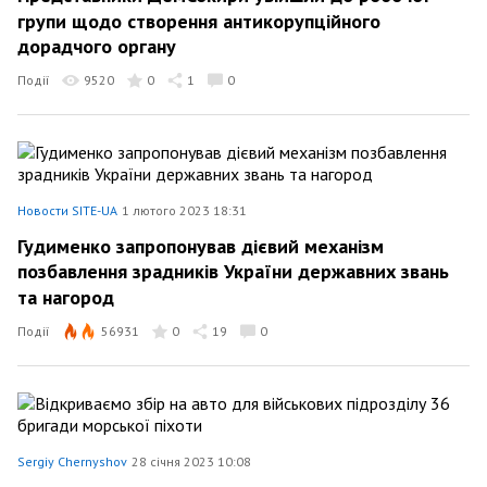
групи щодо створення антикорупційного
дорадчого органу
Події
9520
0
1
0
Новости SITE-UA
1 лютого 2023 18:31
Гудименко запропонував дієвий механізм
позбавлення зрадників України державних звань
та нагород
Події
56931
0
19
0
Sergiy Chernyshov
28 січня 2023 10:08