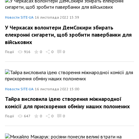
Новости SITE-UA
16 листопада 2022 15:39
У Черкасах волонтери ДемСокири збирать
елекронні сигарети, щоб зробити павербанки для
військових
Події
916
0
0
0
Новости SITE-UA
16 листопада 2022 15:00
Тайра висловила ідею створення міжнародної
комісії для прискорення обміну наших полонених
Події
647
0
0
0