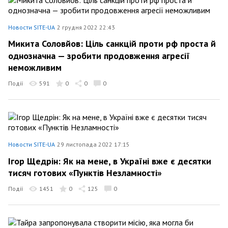
Новости SITE-UA
2 грудня 2022 22:43
Микита Соловйов: Ціль санкцій проти рф проста й
однозначна — зробити продовження агресії
неможливим
Події
591
0
0
0
Новости SITE-UA
29 листопада 2022 17:15
Ігор Щедрін: Як на мене, в Україні вже є десятки
тисяч готових «Пунктів Незламності»
Події
1451
0
125
0