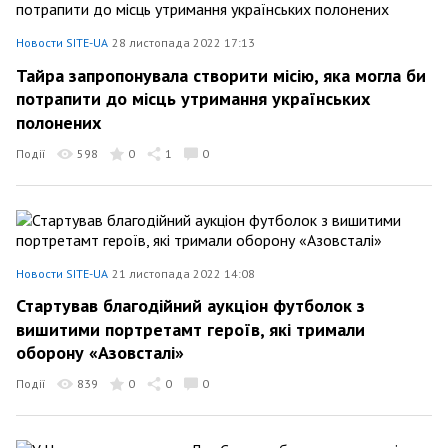
Новости SITE-UA
28 листопада 2022 17:13
Тайра запропонувала створити місію, яка могла би
потрапити до місць утримання українських
полонених
Події
598
0
1
0
Новости SITE-UA
21 листопада 2022 14:08
Стартував благодійний аукціон футболок з
вишитими портретамт героїв, які тримали
оборону «Азовсталі»
Події
839
0
0
0