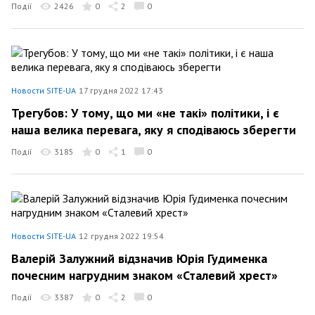
Події
2426
0
2
0
Новости SITE-UA
17 грудня 2022 17:43
Трегубов: У тому, що ми «не такі» політики, і є
наша велика перевага, яку я сподіваюсь зберегти
Події
3185
0
1
0
Новости SITE-UA
12 грудня 2022 19:54
Валерій Залужний відзначив Юрія Гудименка
почесним нагрудним знаком «Сталевий хрест»
Події
3387
0
2
0