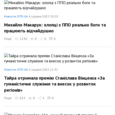
Новости SITE-UA
6 грудня 2022 19:20
Михайло Макарук: хлопці з ППО реально боги та
працюють відчайдушно
Події
1130
0
0
0
Новости SITE-UA
5 грудня 2022 21:32
Тайра отримала премію Станіслава Вінценза «За
гуманістичне служіння та внесок у розвиток
регіонів»
Події
613
0
3
0