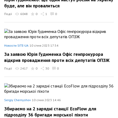
буде, але він провалиться
Події
6048
0
1
0
Новости SITE-UA
10 січня 2023 17:54
За заявою Юрія Гудименка Офіс генпрокурора
відкрив провадження проти всіх депутатів ОПЗЖ
Події
2417
0
30
0
Sergiy Chernyshov
10 січня 2023 14:46
Збираємо на 2 зарядні станції EcoFlow для
підрозділу 36 бригади морської піхоти