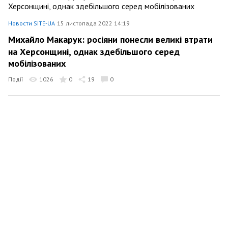
Новости SITE-UA
15 листопада 2022 14:19
Михайло Макарук: росіяни понесли великі втрати
на Херсонщині, однак здебільшого серед
мобілізованих
Події
1026
0
19
0
Новости SITE-UA
14 листопада 2022 19:51
Віктор Трегубов: виведення російських військ з
Херсону підриває довіру прихильників путіна до
нього
Події
2570
0
0
0