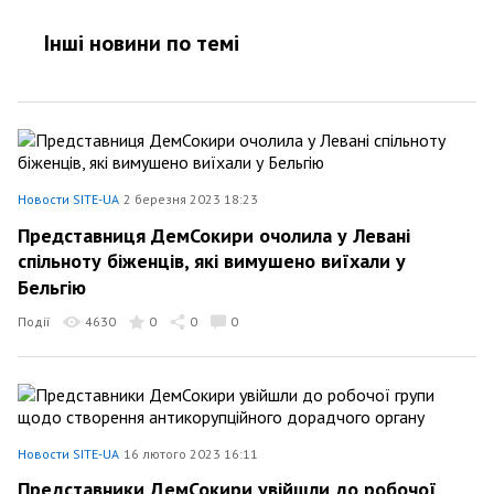
Інші новини по темi
Новости SITE-UA
2 березня 2023 18:23
Представниця ДемСокири очолила у Левані
спільноту біженців, які вимушено виїхали у
Бельгію
Події
4630
0
0
0
Новости SITE-UA
16 лютого 2023 16:11
Представники ДемСокири увійшли до робочої