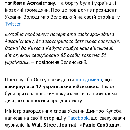
талібами Афганістану
. На борту були і українці, і
іноземні громадяни. Про це повідомив президент
України Володимир Зеленський на своїй сторінці у
Twitter
.
«Україна продовжує повертати своїх громадян з
Афганістану, де загострилася безпекова ситуація.
Вранці до Києва з Кабула прибув наш військовий
літак, яким евакуйовано 83 особи, зокрема 31
українець»
, — повідомив Зеленський.
Пресслужба Офісу президента
повідомила
,
що
повернулися 12 українських військових.
Також
були врятовані іноземні журналісти та громадські
діячі, які попросили про допомогу.
Міністр закордонних справ України Дмитро Кулеба
написав на своїй сторінці у
Facebook
, що евакуювали
журналістів
Wall Street Journal
і
«Радіо Свобода».