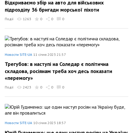
Відкриваємо збір на авто для військових
підрозділу 36 бригади морської піхоти
Події
1263
0
0
0
Новости SITE-UA
11 січня 2023 21:57
Трегубов: в наступі на Соледар є політична
складова, росіянам треба хоч десь показати
«перемогу»
Події
2423
0
0
0
Новости SITE-UA
10 січня 2023 18:57
Юрій Гудименко: ще один наступ росіян на Україну