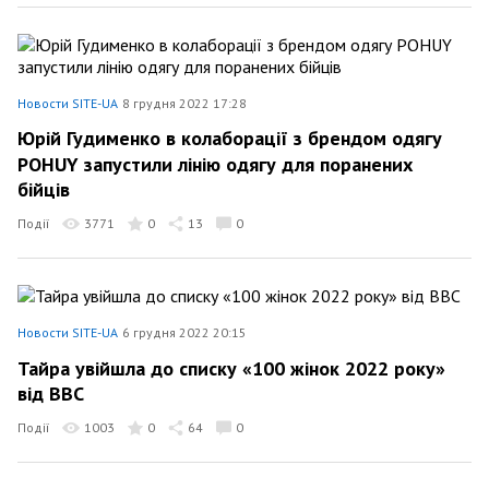
Новости SITE-UA
8 грудня 2022 17:28
Юрій Гудименко в колаборації з брендом одягу
POHUY запустили лінію одягу для поранених
бійців
Події
3771
0
13
0
Новости SITE-UA
6 грудня 2022 20:15
Тайра увійшла до списку «100 жінок 2022 року»
від ВВС
Події
1003
0
64
0