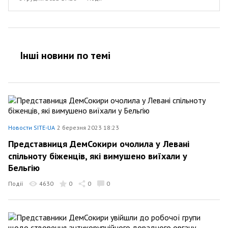
Інші новини по темi
Новости SITE-UA
2 березня 2023 18:23
Представниця ДемСокири очолила у Левані
спільноту біженців, які вимушено виїхали у
Бельгію
Події
4630
0
0
0