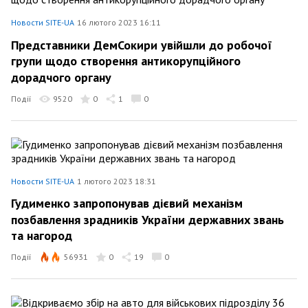
Новости SITE-UA
16 лютого 2023 16:11
Представники ДемСокири увійшли до робочої
групи щодо створення антикорупційного
дорадчого органу
Події
9520
0
1
0
Новости SITE-UA
1 лютого 2023 18:31
Гудименко запропонував дієвий механізм
позбавлення зрадників України державних звань
та нагород
Події
56931
0
19
0