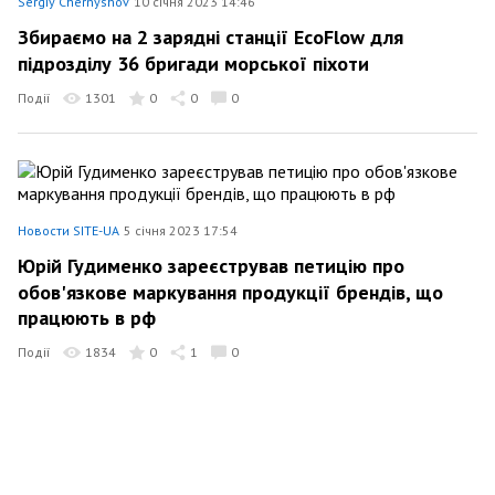
Sergiy Chernyshov
10 січня 2023 14:46
Збираємо на 2 зарядні станції EcoFlow для
підрозділу 36 бригади морської піхоти
Події
1301
0
0
0
Новости SITE-UA
5 січня 2023 17:54
Юрій Гудименко зареєстрував петицію про
обов'язкове маркування продукції брендів, що
працюють в рф
Події
1834
0
1
0
Новости SITE-UA
23 грудня 2022 09:35