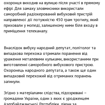
охоронця виходив на вулицю після участі в прямому
ефірі. Для замаху зловмисники використали
саморобний радіокерований вибуховий пристрій
направленої дії потужністю 450 грам тротилу, який
приховали у мопеді, залишеному ними біля входу в
приміщення телеканалу.
Внаслідок вибуху народний депутат, політолог та
випадкова перехожа отримали поранення від
ураження металевими кульками, використаними при
виготовленні саморобного вибухового пристрою.
Охоронець народного депутата, а також ще один
випадковий перехожий від отриманих поранень
загинули.
Згідно з матеріалами слідства, підозрювані –
громадяни України, один з яких є уродженцем
Азербайджанської Республіки, діючи за