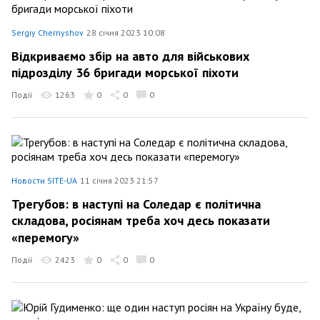
Sergiy Chernyshov
28 січня 2023 10:08
Відкриваємо збір на авто для військових
підрозділу 36 бригади морської піхоти
Події
1263
0
0
0
Новости SITE-UA
11 січня 2023 21:57
Трегубов: в наступі на Соледар є політична
складова, росіянам треба хоч десь показати
«перемогу»
Події
2423
0
0
0