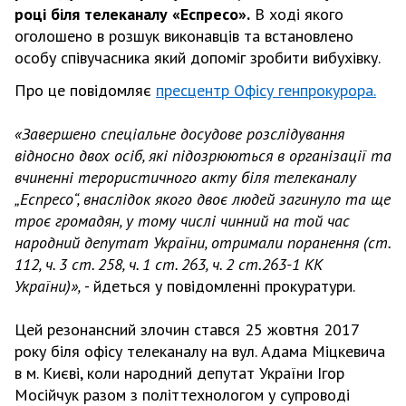
році біля телеканалу «Еспресо».
В ході якого
оголошено в розшук виконавців та встановлено
особу співучасника який допоміг зробити вибухівку.
Про це повідомляє
пресцентр Офісу генпрокурора.
«Завершено спеціальне досудове розслідування
відносно двох осіб, які підозрюються в організації та
вчиненні терористичного акту біля телеканалу
„Еспресо“, внаслідок якого двоє людей загинуло та ще
троє громадян, у тому числі чинний на той час
народний депутат України, отримали поранення (ст.
112, ч. 3 ст. 258, ч. 1 ст. 263, ч. 2 ст.263-1 КК
України)»,
- йдеться у повідомленні прокуратури.
Цей резонансний злочин стався 25 жовтня 2017
року біля офісу телеканалу на вул. Адама Міцкевича
в м. Києві, коли народний депутат України Ігор
Мосійчук разом з політтехнологом у супроводі