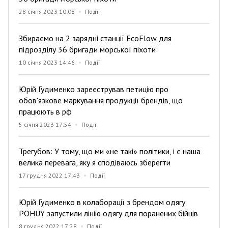
28 січня 2023 10:08
Події
Збираємо на 2 зарядні станції EcoFlow для
підрозділу 36 бригади морської піхоти
10 січня 2023 14:46
Події
Юрій Гудименко зареєстрував петицію про
обов'язкове маркування продукції брендів, що
працюють в рф
5 січня 2023 17:54
Події
Трегубов: У тому, що ми «не такі» політики, і є наша
велика перевага, яку я сподіваюсь зберегти
17 грудня 2022 17:43
Події
Юрій Гудименко в колаборації з брендом одягу
POHUY запустили лінію одягу для поранених бійців
8 грудня 2022 17:28
Події