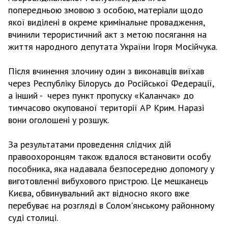
попередньою змовою з особою, матеріали щодо
якої виділені в окреме кримінальне провадження,
вчинили терористичний акт з метою посягання на
життя народного депутата України Ігоря Мосійчука.
Після вчинення злочину один з виконавців виїхав
через Республіку Білорусь до Російської Федерації,
а інший - через пункт пропуску «Каланчак» до
тимчасово окупованої території АР Крим. Наразі
вони оголошені у розшук.
За результатами проведення слідчих дій
правоохоронцям також вдалося встановити особу
пособника, яка надавала безпосередню допомогу у
виготовленні вибухового пристрою. Це мешканець
Києва, обвинувальний акт відносно якого вже
перебуває на розгляді в Солом'янському районному
суді столиці.