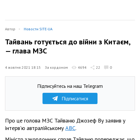
Автор
Новости SITE-UA
Тайвань готується до війни з Китаєм,
— глава МЗС
4 жовтня 2021 18:15
За кордоном
4694
22
0
Підписуйтесь на наш Telegram
Підписатися
Про це голова МЗС Тайваню Джозеф Ву заявив у
інтерв'ю автралійському
АВС
.
Міністр закордонних справ Тайваню попереджає, що