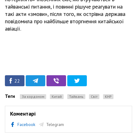
тайванські питання, і повинні рішуче реагувати на
такі акти «змови», після того, як острівна держава
повідомила про найбільше вторгнення китайської
авіації.
22
Теги
За кордоном
Китай
Тайвань
Світ
КНР
Коментарі
Facebook
Telegram