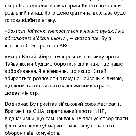
якщо Народно-визвольна армія Китаю розпочне
реальний напад, його демократична держава буде
готова відбити атаку.
«
Захист Тайваню знаходиться в наших руках, і ми
абсолютно віддані цьому
„, — сказав пан Ву в
інтерв'ю Стен Грант на ABC.
«Якщо Китай збирається розпочати війну проти
Тайваню, ми будемо боротися до кінця, і це наше
зобов'язання. Я впевнений, що якщо Китай
збирається розпочати атаку на Тайвань, я думаю,
що вони також зазнають величезних втрат», —
додав міністр.
Водночас Ву привітав військовий союз Австралії,
Британії та США, спрямований проти КНР,
відзначивши, що сам Тайвань не планує створювати
флот ядерних субмарин — має іншу стратегію
оборони від комуністів.