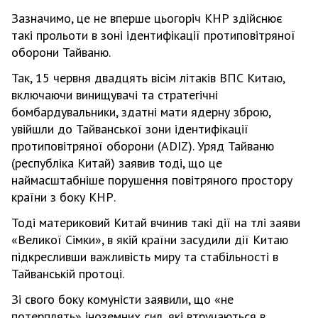
Зазначимо, це не вперше цьогоріч КНР здійснює
такі прольоти в зоні ідентифікації протиповітряної
оборони Тайваню.
Так, 15 червня двадцять вісім літаків ВПС Китаю,
включаючи винищувачі та стратегічні
бомбардувальники, здатні мати ядерну зброю,
увійшли до Тайванської зони ідентифікації
протиповітряної оборони (ADIZ). Уряд Тайваню
(республіка Китай) заявив тоді, що це
наймасштабніше порушення повітряного простору
країни з боку КНР.
Тоді материковий Китай вчинив такі дії на тлі заяви
«Великої Сімки», в якій країни засудили дії Китаю
підкресливши важливість миру та стабільності в
Тайванській протоці.
Зі свого боку комуністи заявили, що «не
потерплять» іноземних сил, які втручаються в