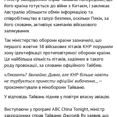
його країна готується до війни з Китаєм, і закликає
Австралію збільшити обмін інформацією та
співробітництво в галузі безпеки, оскільки Пекін, за
його словами, активізує кампанію військового
залякування.
Так міністерство оборони країни зазначило, що
першого жовтня 38 військових літаків КНР порушили
зону ідентифікації протиповітряної оборони країни.
Це найбільша кількість літаків, задіяних в такого
роду провокації, за словами офіційного Тайбею.
«
Лякають? Звичайно. Дивно, але КНР більше навіть
не турбується принести офіційні вибачення
„, —
прокоментували в міноборони Тайваню.
У відповідь Тайвань підняв у повітря власну авіацію.
Виступаючи у програмі ABC China Tonight, міністр
закордонних справ Тайваню Джозеф Ву заявив, що