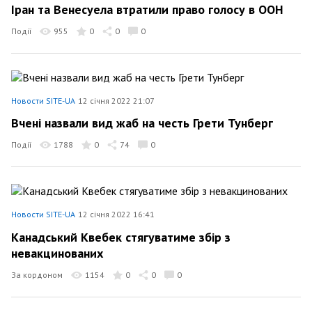
Іран та Венесуела втратили право голосу в ООН
Події
955
0
0
0
Новости SITE-UA
12 січня 2022 21:07
Вчені назвали вид жаб на честь Грети Тунберг
Події
1788
0
74
0
Новости SITE-UA
12 січня 2022 16:41
Канадський Квебек стягуватиме збір з
невакцинованих
За кордоном
1154
0
0
0