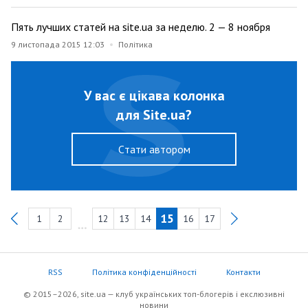
Пять лучших статей на site.ua за неделю. 2 — 8 ноября
9 листопада 2015 12:03
Політика
У вас є цікава колонка
для Site.ua?
Cтати автором
15
1
2
12
13
14
16
17
Previous
RSS
Політика конфіденційності
Контакти
© 2015–2026, site.ua — клуб українських топ-блогерів i екслюзивнi
новини