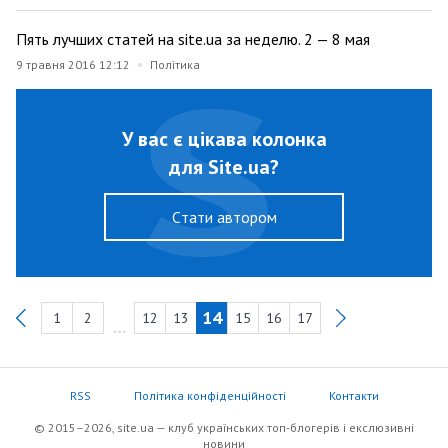
Пять лучших статей на site.ua за неделю. 2 — 8 мая
9 травня 2016 12:12
Політика
У вас є цікава колонка
для Site.ua?
Cтати автором
14
1
2
12
13
15
16
17
Previous
RSS
Політика конфіденційності
Контакти
© 2015–2026, site.ua — клуб українських топ-блогерів i екслюзивнi
новини