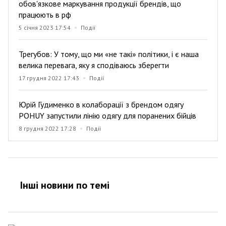
обов'язкове маркування продукції брендів, що
працюють в рф
5 січня 2023 17:54
Події
Трегубов: У тому, що ми «не такі» політики, і є наша
велика перевага, яку я сподіваюсь зберегти
17 грудня 2022 17:43
Події
Юрій Гудименко в колаборації з брендом одягу
POHUY запустили лінію одягу для поранених бійців
8 грудня 2022 17:28
Події
Інші новини по темi