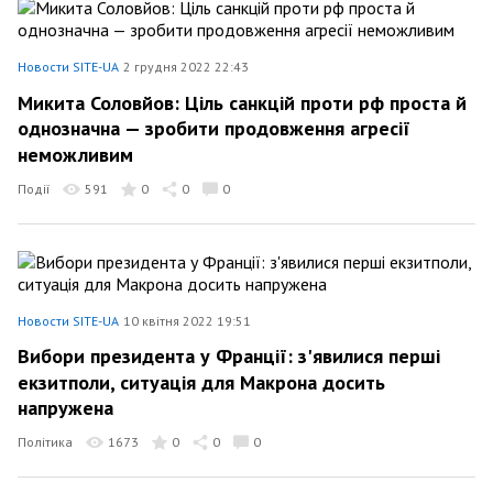
Новости SITE-UA
2 грудня 2022 22:43
Микита Соловйов: Ціль санкцій проти рф проста й
однозначна — зробити продовження агресії
неможливим
Події
591
0
0
0
Новости SITE-UA
10 квітня 2022 19:51
Вибори президента у Франції: з'явилися перші
екзитполи, ситуація для Макрона досить
напружена
Політика
1673
0
0
0