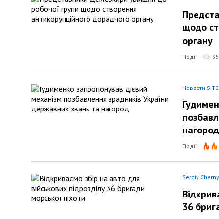
Предста
щодо ст
органу
Події
95
Новости SITE
Гудимен
позбавл
нагород
Події
Sergiy Chern
Відкрив
36 бриг