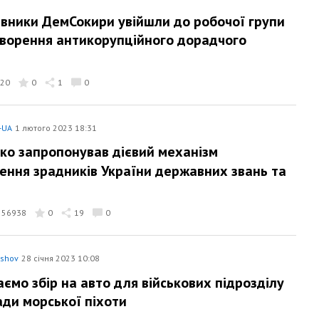
вники ДемСокири увійшли до робочої групи
ворення антикорупційного дорадчого
20
0
1
0
-UA
1 лютого 2023 18:31
ко запропонував дієвий механізм
ення зрадників України державних звань та
56938
0
19
0
yshov
28 січня 2023 10:08
аємо збір на авто для військових підрозділу
ади морської піхоти