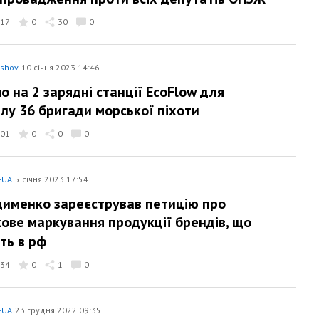
17
0
30
0
yshov
10 січня 2023 14:46
о на 2 зарядні станції EcoFlow для
ілу 36 бригади морської піхоти
01
0
0
0
-UA
5 січня 2023 17:54
дименко зареєстрував петицію про
кове маркування продукції брендів, що
ть в рф
34
0
1
0
-UA
23 грудня 2022 09:35