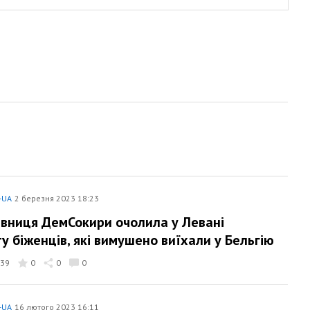
-UA
2 березня 2023 18:23
вниця ДемСокири очолила у Левані
ту біженців, які вимушено виїхали у Бельгію
39
0
0
0
-UA
16 лютого 2023 16:11