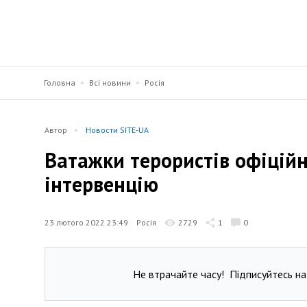
Головна
Всі новини
Росія
Автор
Новости SITE-UA
Ватажки терористів офіційн
інтервенцію
23 лютого 2022 23:49
Росія
2729
1
0
Не втрачайте часу!
Підписуйтесь на