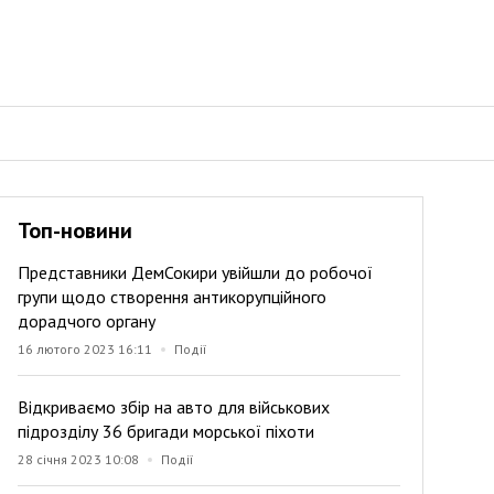
Топ-новини
Представники ДемСокири увійшли до робочої
групи щодо створення антикорупційного
дорадчого органу
16 лютого 2023 16:11
Події
Відкриваємо збір на авто для військових
підрозділу 36 бригади морської піхоти
28 січня 2023 10:08
Події