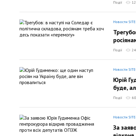
Події
12
Новости SITE
Трегубо
росіяна
Події
24
Новости SITE
Юрій Гу
буде, а
Події
60
Новости SITE
За заяв
відкрив