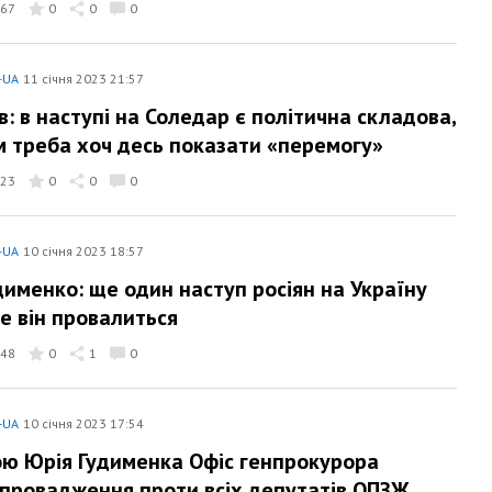
67
0
0
0
-UA
11 січня 2023 21:57
в: в наступі на Соледар є політична складова,
м треба хоч десь показати «перемогу»
23
0
0
0
-UA
10 січня 2023 18:57
дименко: ще один наступ росіян на Україну
ле він провалиться
48
0
1
0
-UA
10 січня 2023 17:54
ою Юрія Гудименка Офіс генпрокурора
 провадження проти всіх депутатів ОПЗЖ