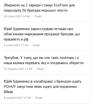
Збираємо на 2 зарядні станції EcoFlow для
підрозділу 36 бригади морської піхоти
10 січня 2023 14:46
Події
Юрій Гудименко зареєстрував петицію про
обов'язкове маркування продукції брендів, що
працюють в рф
5 січня 2023 17:54
Події
Трегубов: У тому, що ми «не такі» політики, і є
наша велика перевага, яку я сподіваюсь зберегти
17 грудня 2022 17:43
Події
Юрій Гудименко в колаборації з брендом одягу
POHUY запустили лінію одягу для поранених
бійців
8 грудня 2022 17:28
Події