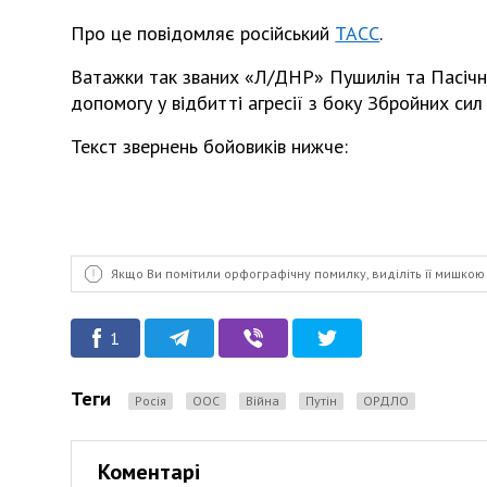
Про це повідомляє російський
ТАСС
.
Ватажки так званих «Л/ДНР» Пушилін та Пасічн
допомогу у відбитті агресії з боку Збройних сил
Текст звернень бойовиків нижче:
Якщо Ви помітили орфографічну помилку, виділіть її мишкою 
1
Теги
Росія
ООС
Війна
Путін
ОРДЛО
Коментарі