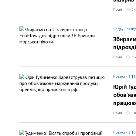
Події
24
Sergiy Chern
Збираєм
підрозд
Події
13
Новости SITE
Юрій Гу
обов'яз
працюю
Події
18
Новости SITE