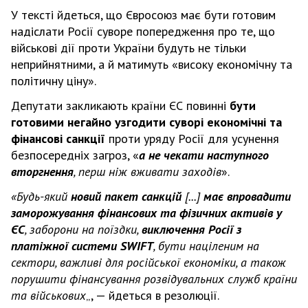
У тексті йдеться, що Євросоюз має бути готовим
надіслати Росії суворе попередження про те, що
військові дії проти України будуть не тільки
неприйнятними, а й матимуть «високу економічну та
політичну ціну».
Депутати закликають країни ЄС повинні
бути
готовими негайно узгодити суворі економічні та
фінансові санкції
проти уряду Росії для усунення
безпосередніх загроз, «
а не чекати наступного
вторгнення
, перш ніж вживати заходів
».
«Будь-який
новий пакет санкцій
[...]
має впровадити
заморожування фінансових та фізичних активів у
ЄС
, заборони на поїздки,
виключення Росії з
платіжної системи SWIFT
, бути націленим на
сектори, важливі для російської економіки, а також
порушити фінансування розвідувальних служб країни
та військових
„, — йдеться в резолюції.