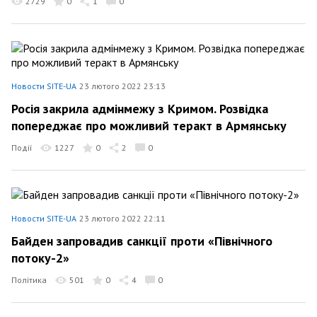
2729
0
1
0
Новости SITE-UA
23 лютого 2022 23:13
Росія закрила адмінмежу з Кримом. Розвідка
попереджає про можливий теракт в Армянську
Події
1227
0
2
0
Новости SITE-UA
23 лютого 2022 22:11
Байден запровадив санкції проти «Північного
потоку-2»
Політика
501
0
4
0