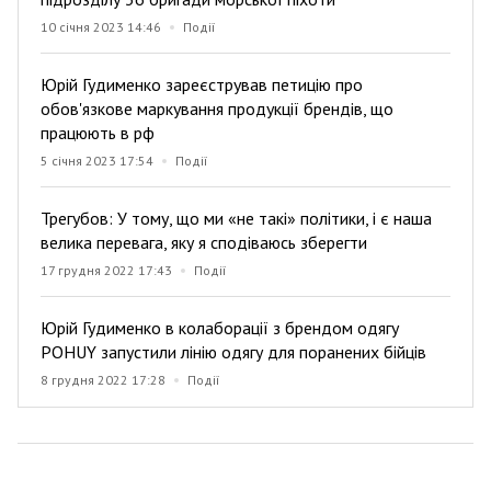
10 січня 2023 14:46
Події
Юрій Гудименко зареєстрував петицію про
обов'язкове маркування продукції брендів, що
працюють в рф
5 січня 2023 17:54
Події
Трегубов: У тому, що ми «не такі» політики, і є наша
велика перевага, яку я сподіваюсь зберегти
17 грудня 2022 17:43
Події
Юрій Гудименко в колаборації з брендом одягу
POHUY запустили лінію одягу для поранених бійців
8 грудня 2022 17:28
Події