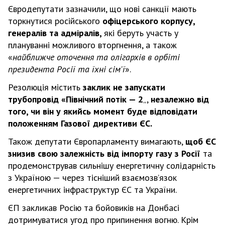
Євродепутати зазначили, що нові санкції мають
торкнутися російського
офіцерського корпусу,
генералів та адміралів,
які беруть участь у
плануванні можливого вторгнення, а також
«
найближче оточення та олігархів в орбіті
президента Росії та їхні сім'ї
».
Резолюція містить
заклик не запускати
трубопровід «Північний потік — 2
„,
незалежно від
того, чи він у якийсь момент буде відповідати
положенням Газової директиви ЄС.
Також депутати Європарламенту вимагають,
щоб ЄС
знизив свою залежність від імпорту газу з Росії
та
продемонстрував сильнішу енергетичну солідарність
з Україною — через тісніший взаємозвʼязок
енергетичних інфраструктур ЄС та України.
ЄП закликав Росію та бойовиків на Донбасі
дотримуватися угод про припинення вогню. Крім