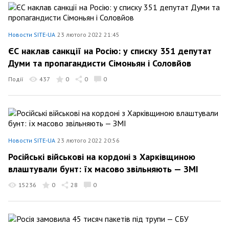
Новости SITE-UA
23 лютого 2022 21:45
ЄС наклав санкції на Росію: у списку 351 депутат
Думи та пропагандисти Сімоньян і Соловйов
Події
437
0
0
0
Новости SITE-UA
23 лютого 2022 20:56
Російські військові на кордоні з Харківщиною
влаштували бунт: їх масово звільняють — ЗМІ
15236
0
28
0