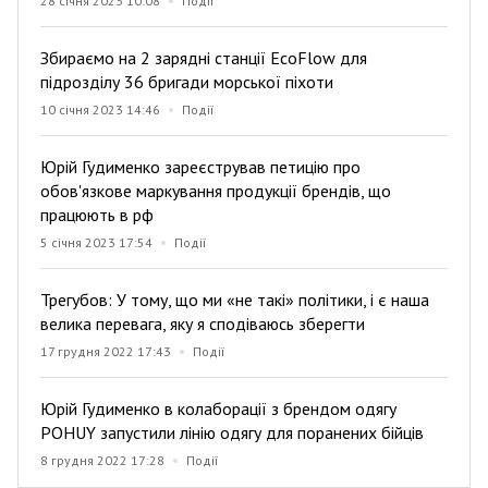
28 січня 2023 10:08
Події
Збираємо на 2 зарядні станції EcoFlow для
підрозділу 36 бригади морської піхоти
10 січня 2023 14:46
Події
Юрій Гудименко зареєстрував петицію про
обов'язкове маркування продукції брендів, що
працюють в рф
5 січня 2023 17:54
Події
Трегубов: У тому, що ми «не такі» політики, і є наша
велика перевага, яку я сподіваюсь зберегти
17 грудня 2022 17:43
Події
Юрій Гудименко в колаборації з брендом одягу
POHUY запустили лінію одягу для поранених бійців
8 грудня 2022 17:28
Події