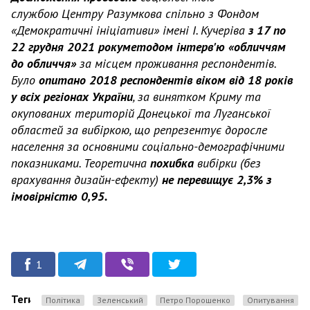
службою Центру Разумкова спільно з Фондом
«Демократичні ініціативи» імені І. Кучеріва
з 17 по
22 грудня 2021 рокуметодом інтерв'ю «обличчям
до обличчя»
за місцем проживання респондентів.
Було
опитано 2018 респондентів віком від 18 років
у всіх регіонах України
, за винятком Криму та
окупованих територій Донецької та Луганської
областей за вибіркою, що репрезентує доросле
населення за основними соціально-демографічними
показниками. Теоретична
похибка
вибірки (без
врахування дизайн-ефекту)
не перевищує 2,3% з
імовірністю 0,95.
1
Теги
Політика
Зеленський
Петро Порошенко
опитування