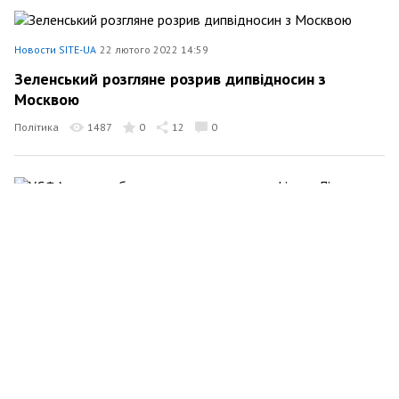
Новости SITE-UA
22 лютого 2022 14:59
Зеленський розгляне розрив дипвідносин з
Москвою
Політика
1487
0
12
0
Новости SITE-UA
22 лютого 2022 14:46
УЄФА може забрати право проведення фіналу Ліги
Чемпіонів у Петербурга — ЗМІ
Політика
673
0
0
0