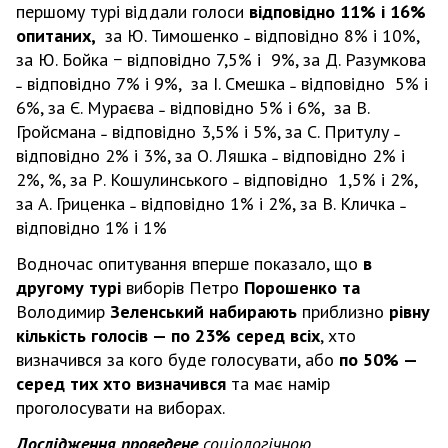
першому турі віддали голоси
відповідно 11% і 16%
опитаних,
за Ю. Тимошенко ˗ відповідно 8% і 10%,
за Ю. Бойка − відповідно 7,5% і 9%, за Д. Разумкова
˗ відповідно 7% і 9%, за І. Смешка ˗ відповідно 5% і
6%, за Є. Мураєва ˗ відповідно 5% і 6%, за В.
Гройсмана ˗ відповідно 3,5% і 5%, за С. Притулу ˗
відповідно 2% і 3%, за О. Ляшка ˗ відповідно 2% і
2%, %, за Р. Кошулинського ˗ відповідно 1,5% і 2%,
за А. Гриценка ˗ відповідно 1% і 2%, за В. Кличка ˗
відповідно 1% і 1%
Водночас опитування вперше показало, що
в
другому турі
виборів Петро
Порошенко та
Володимир
Зеленський набирають
приблизно
рівну
кількість голосів — по 23% серед всіх
, хто
визначився за кого буде голосувати, або
по 50% —
серед тих хто визначився
та має намір
проголосувати на виборах.
Дослідження проведене
соціологічною