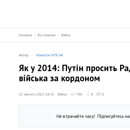
Головна
Всі новини
Війна
Автор
Новости SITE-UA
Як у 2014: Путін просить Р
війська за кордоном
22 лютого 2022 18:15
Війна
790
0
0
Не втрачайте часу!
Підписуйтесь на