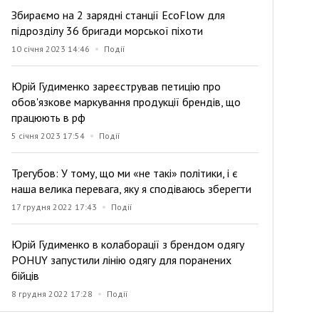
Збираємо на 2 зарядні станції EcoFlow для
підрозділу 36 бригади морської піхоти
10 січня 2023 14:46
Події
Юрій Гудименко зареєстрував петицію про
обов'язкове маркування продукції брендів, що
працюють в рф
5 січня 2023 17:54
Події
Трегубов: У тому, що ми «не такі» політики, і є
наша велика перевага, яку я сподіваюсь зберегти
17 грудня 2022 17:43
Події
Юрій Гудименко в колаборації з брендом одягу
POHUY запустили лінію одягу для поранених
бійців
8 грудня 2022 17:28
Події