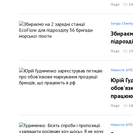
Події
24
Sergiy Chern
Збираєм
підрозд
Події
13
Новости SITE
Юрій Гу
обов'яз
працюю
Події
18
Новости SITE