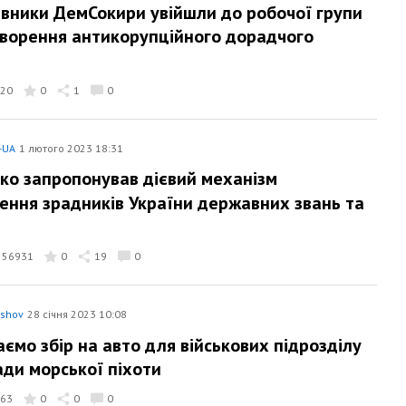
вники ДемСокири увійшли до робочої групи
ворення антикорупційного дорадчого
20
0
1
0
-UA
1 лютого 2023 18:31
ко запропонував дієвий механізм
ення зрадників України державних звань та
56931
0
19
0
yshov
28 січня 2023 10:08
аємо збір на авто для військових підрозділу
ади морської піхоти
63
0
0
0