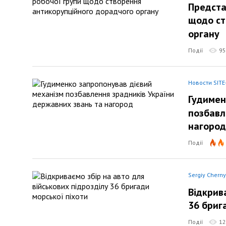
Предста
щодо ст
органу
Події
95
Новости SITE
Гудимен
позбавл
нагород
Події
Sergiy Chern
Відкрив
36 бриг
Події
12