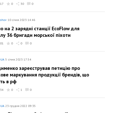
17
0
30
0
yshov
10 січня 2023 14:46
о на 2 зарядні станції EcoFlow для
ілу 36 бригади морської піхоти
01
0
0
0
-UA
5 січня 2023 17:54
дименко зареєстрував петицію про
кове маркування продукції брендів, що
ть в рф
34
0
1
0
-UA
23 грудня 2022 09:35