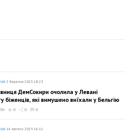
-UA
2 березня 2023 18:23
вниця ДемСокири очолила у Левані
ту біженців, які вимушено виїхали у Бельгію
30
0
0
0
-UA
16 лютого 2023 16:11