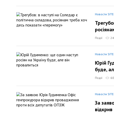
Новости SITE
Трегубо
росіяна
Події
24
Новости SITE
Юрій Гу
буде, а
Події
60
Новости SITE
За заяв
відкрив