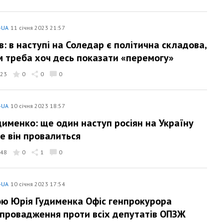
-UA
11 січня 2023 21:57
в: в наступі на Соледар є політична складова,
м треба хоч десь показати «перемогу»
23
0
0
0
-UA
10 січня 2023 18:57
дименко: ще один наступ росіян на Україну
ле він провалиться
48
0
1
0
-UA
10 січня 2023 17:54
ою Юрія Гудименка Офіс генпрокурора
 провадження проти всіх депутатів ОПЗЖ