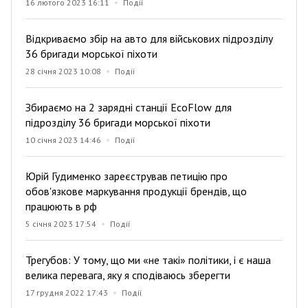
16 лютого 2023 16:11
Події
Відкриваємо збір на авто для військових підрозділу
36 бригади морської піхоти
28 січня 2023 10:08
Події
Збираємо на 2 зарядні станції EcoFlow для
підрозділу 36 бригади морської піхоти
10 січня 2023 14:46
Події
Юрій Гудименко зареєстрував петицію про
обов'язкове маркування продукції брендів, що
працюють в рф
5 січня 2023 17:54
Події
Трегубов: У тому, що ми «не такі» політики, і є наша
велика перевага, яку я сподіваюсь зберегти
17 грудня 2022 17:43
Події