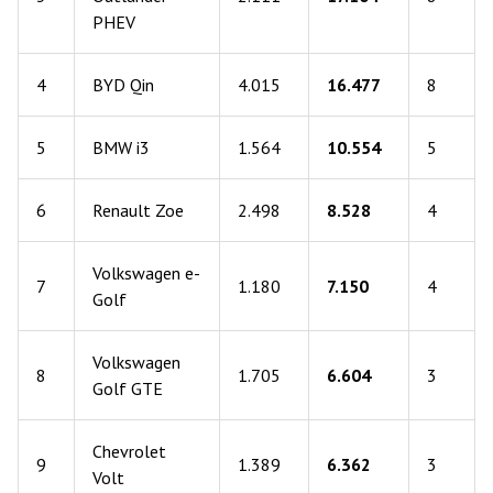
PHEV
4
BYD Qin
4.015
16.477
8
5
BMW i3
1.564
10.554
5
6
Renault Zoe
2.498
8.528
4
Volkswagen e-
7
1.180
7.150
4
Golf
Volkswagen
8
1.705
6.604
3
Golf GTE
Chevrolet
9
1.389
6.362
3
Volt