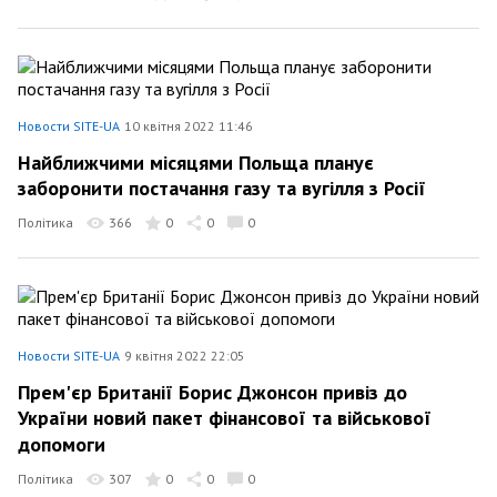
Новости SITE-UA
10 квітня 2022 11:46
Найближчими місяцями Польща планує
заборонити постачання газу та вугілля з Росії
Політика
366
0
0
0
Новости SITE-UA
9 квітня 2022 22:05
Прем'єр Британії Борис Джонсон привіз до
України новий пакет фінансової та військової
допомоги
Політика
307
0
0
0