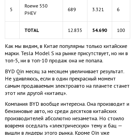
Roewe 550
5
689
3.321
6
PHEV
TOTAL
12.835
54.690
100
Как мы видим, в Китае популярны только китайские
марки. Tesla Model S на рынке присутствует, но ни в
топ-5, ни в топ-10 продаж она не попала.
BYD Qin месяц за месяцем увеличивает результат.
Не удивляюсь, если в один прекрасный момент
самым продаваемым электроавто на планете станет
этот или другой «китаец».
Компания BYD вообще интересна. Она производит и
бензиновые авто, но среди десятков китайских
производителей абсолютно незаметна. Но стоило
вовремя оседлать «электрическую» тему и бац —
вышли в лидеры этого рынка. Кроме Qin уже