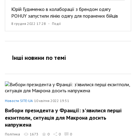
Юрій Гудименко в колаборації з брендом одягу
POHUY запустили лінію одягу для поранених бійців
8 грудня 2022 17:28
Події
Інші новини по темi
Новости SITE-UA
10 квітня 2022 19:51
Вибори президента у Франції: з'явилися перші
екзитполи, ситуація для Макрона досить
напружена
Політика
1673
0
0
0