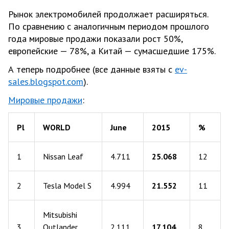
Рынок электромобилей продолжает расширяться.
По сравнению с аналогичным периодом прошлого
года мировые продажи показали рост 50%,
европейские — 78%, а Китай — сумасшедшие 175%.
А теперь подробнее (все данные взяты с
ev-
sales.blogspot.com
).
Мировые продажи
:
Pl
WORLD
June
2015
%
1
Nissan Leaf
4.711
25.068
12
2
Tesla Model S
4.994
21.552
11
Mitsubishi
3
Outlander
2.111
17.104
8