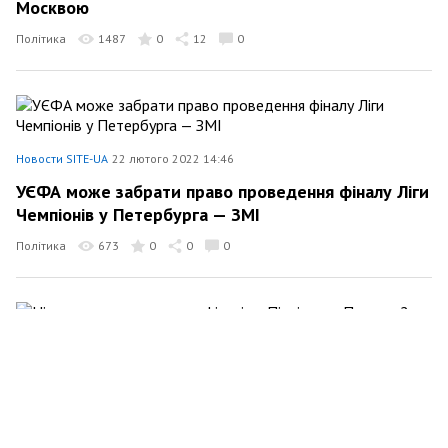
Москвою
Політика
1487
0
12
0
Новости SITE-UA
22 лютого 2022 14:46
УЄФА може забрати право проведення фіналу Ліги
Чемпіонів у Петербурга — ЗМІ
Політика
673
0
0
0
Новости SITE-UA
22 лютого 2022 13:53
Німеччина зупиняє сертифікацію «Північного
Потоку-2»
Політика
815
0
0
0