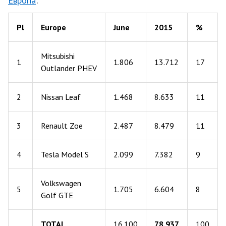
Европа
:
Pl
Europe
June
2015
%
Mitsubishi
1
1.806
13.712
17
Outlander PHEV
2
Nissan Leaf
1.468
8.633
11
3
Renault Zoe
2.487
8.479
11
4
Tesla Model S
2.099
7.382
9
Volkswagen
5
1.705
6.604
8
Golf GTE
TOTAL
16.100
78.937
100