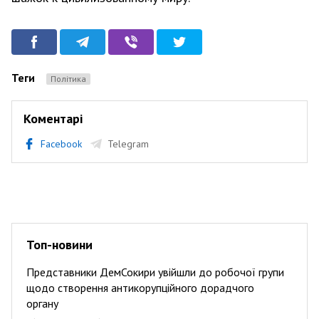
Теги
Політика
Коментарі
Facebook
Telegram
Топ-новини
Представники ДемСокири увійшли до робочої групи
щодо створення антикорупційного дорадчого
органу