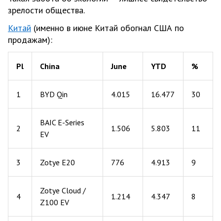
зрелости общества.
Китай
(именно в июне Китай обогнал США по
продажам):
Pl
China
June
YTD
%
1
BYD Qin
4.015
16.477
30
BAIC E-Series
2
1.506
5.803
11
EV
3
Zotye E20
776
4.913
9
Zotye Cloud /
4
1.214
4.347
8
Z100 EV