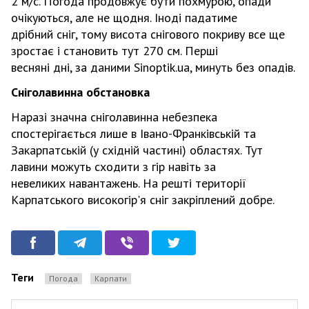
2 м/с. Погода продовжує бути похмурою, опади
очікуються, але не щодня. Іноді падатиме
дрібний сніг, тому висота снігового покриву все ще
зростає і становить тут 270 см. Перші
весняні дні, за даними Sinoptik.ua, минуть без опадів.
Сніголавинна обстановка
Наразі значна сніголавинна небезпека
спостерігається лише в Івано-Франківській та
Закарпатській (у східній частині) областях. Тут
лавини можуть сходити з гір навіть за
невеликих навантажень. На решті території
Карпатського високогір'я сніг закріплений добре.
Теги
Погода
Карпати