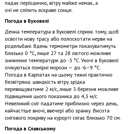
падає періодично, вітру майже немає, а
очі не сліпить яскраве сонце.
Погода в Буковелі
Денна температура в Буковелі сприяє тому, щоб
освоїти нову трасу або полоскотати нерви на
родельбані. Вдень термометри показуватимуть
близько 0 °С, лише 27 та 28 лютого можливе
зниження температури до -3 °С. Уночі в Буковелі
очікуються помірні морози — до -6–9 °С.
Погода в Карпатах на цьому тижні практично
безвітряна: швидкість вітру зрідка
перевищуватиме 2 м/с, лише 3 березня можливе
підвищення цього показника до 4,3 м/с.
Невеликий сніг падатиме приблизно через день,
найчастіше вночі, ввечері або зранку. Висота
снігового покриву на курорті сягає близько 70 см.
Погода в Славському