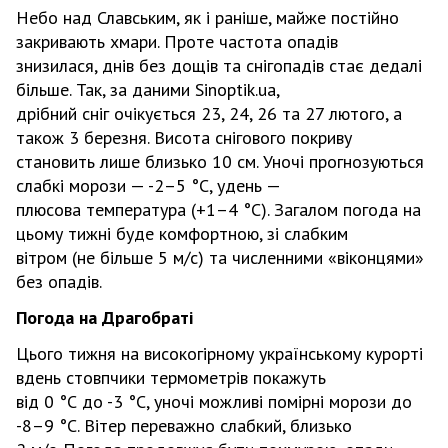
Небо над Славським, як і раніше, майже постійно
закривають хмари. Проте частота опадів
знизилася, днів без дощів та снігопадів стає дедалі
більше. Так, за даними Sinoptik.ua,
дрібний сніг очікується 23, 24, 26 та 27 лютого, а
також 3 березня. Висота снігового покриву
становить лише близько 10 см. Уночі прогнозуються
слабкі морози — -2–5 °С, удень —
плюсова температура (+1–4 °С). Загалом погода на
цьому тижні буде комфортною, зі слабким
вітром (не більше 5 м/с) та численними «віконцями»
без опадів.
Погода на Драгобраті
Цього тижня на високогірному українському курорті
вдень стовпчики термометрів покажуть
від 0 °С до -3 °С, уночі можливі помірні морози до
-8–9 °С. Вітер переважно слабкий, близько