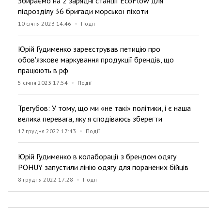
Збираємо на 2 зарядні станції EcoFlow для
підрозділу 36 бригади морської піхоти
10 січня 2023 14:46
Події
Юрій Гудименко зареєстрував петицію про
обов'язкове маркування продукції брендів, що
працюють в рф
5 січня 2023 17:54
Події
Трегубов: У тому, що ми «не такі» політики, і є наша
велика перевага, яку я сподіваюсь зберегти
17 грудня 2022 17:43
Події
Юрій Гудименко в колаборації з брендом одягу
POHUY запустили лінію одягу для поранених бійців
8 грудня 2022 17:28
Події