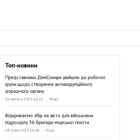
Топ-новини
Представники ДемСокири увійшли до робочої
групи щодо створення антикорупційного
дорадчого органу
16 лютого 2023 16:11
Події
Відкриваємо збір на авто для військових
підрозділу 36 бригади морської піхоти
28 січня 2023 10:08
Події