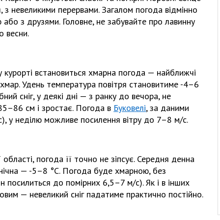
, з невеликими перервами. Загалом погода відмінно
 або з друзями. Головне, не забувайте про лавинну
о весни.
у курорті встановиться хмарна погода — найближчі
 хмар. Удень температура повітря становитиме -4–6
ний сніг, у деякі дні — з ранку до вечора, не
85–86 см і зростає. Погода в
Буковелі
, за даними
с), у неділю можливе посилення вітру до 7–8 м/с.
 області, погода її точно не зіпсує. Середня денна
нічна — -5–8 °С. Погода буде хмарною, без
ін посилиться до помірних 6,5–7 м/с). Як і в інших
овим — невеликий сніг падатиме практично постійно.