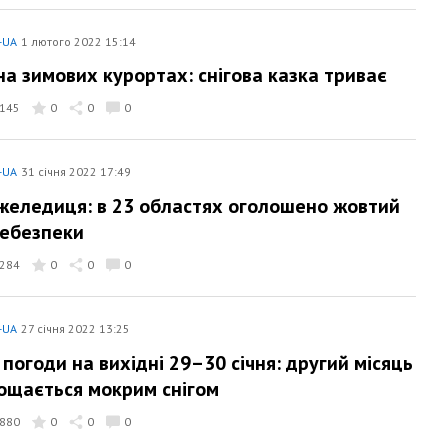
-UA
1 лютого 2022 15:14
на зимових курортах: снігова казка триває
145
0
0
0
-UA
31 січня 2022 17:49
ожеледиця: в 23 областях оголошено жовтий
небезпеки
284
0
0
0
-UA
27 січня 2022 13:25
 погоди на вихідні 29–30 січня: другий місяць
ощається мокрим снігом
880
0
0
0