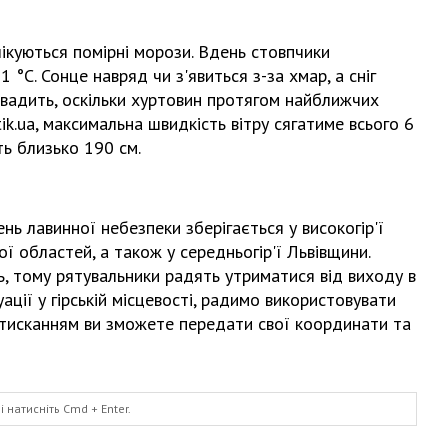
ікуються помірні морози. Вдень стовпчики
 °С. Сонце навряд чи з'явиться з-за хмар, а сніг
вадить, оскільки хуртовин протягом найближчих
k.ua, максимальна швидкість вітру сягатиме всього 6
ть близько 190 см.
ень лавинної небезпеки зберігається у високогір'ї
ої областей, а також у середньогір'ї Львівщини.
ь, тому рятувальники радять утриматися від виходу в
ації у гірській місцевості, радимо використовувати
тисканням ви зможете передати свої координати та
і натисніть
Cmd
+ Enter.