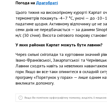
Погода на
Драгобраті
Цього тижня на високогірному курорті Карпат оч
термометрів покажуть -4–7 °С, уночі — до -10–11
падатиме щодня. Активному відпочинку це не за
семи днів не передбачається — за даними Sinopti
м/с (30 січня). Висота снігового покрову станови
У яких районах Карпат можуть бути лавини?
Через сильні снігопади та хуртовини значний рів
Івано-Франківської, Закарпатської та Чернівецьк
Лавини сходять навіть за невеликих навантажен
гори. Якщо ви все-таки опинитеся в складній ситу
програму «Порятунок у горах» — лише одним на
викликати допомогу.
Якщо Ви помітили орфографічну помилку, виділіть її мишкою 