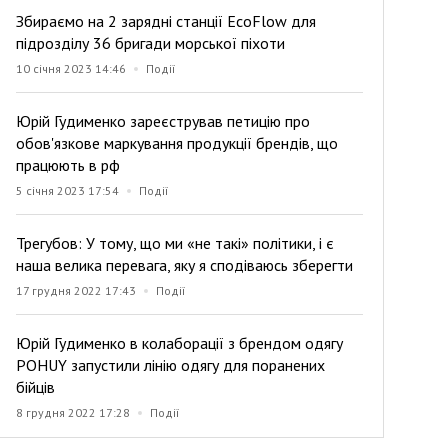
Збираємо на 2 зарядні станції EcoFlow для
підрозділу 36 бригади морської піхоти
10 січня 2023 14:46
Події
Юрій Гудименко зареєстрував петицію про
обов'язкове маркування продукції брендів, що
працюють в рф
5 січня 2023 17:54
Події
Трегубов: У тому, що ми «не такі» політики, і є
наша велика перевага, яку я сподіваюсь зберегти
17 грудня 2022 17:43
Події
Юрій Гудименко в колаборації з брендом одягу
POHUY запустили лінію одягу для поранених
бійців
8 грудня 2022 17:28
Події