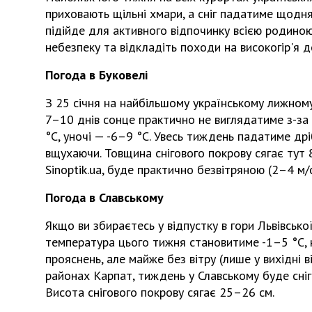
приховають щільні хмари, а сніг падатиме щодня
підійде для активного відпочинку всією родиною
небезпеку та відкладіть походи на високогір'я д
Погода в Буковелі
З 25 січня на найбільшому українському лижном
7–10 днів сонце практично не виглядатиме з-за
°С, уночі — -6–9 °С. Увесь тиждень падатиме дріб
вщухаючи. Товщина снігового покрову сягає тут 
Sinoptik.ua, буде практично безвітряною (2–4 м/
Погода в Славському
Якщо ви збираєтесь у відпустку в гори Львівської
температура цього тижня становитиме -1–5 °С, 
прояснень, але майже без вітру (лише у вихідні в
районах Карпат, тиждень у Славському буде сніг
Висота снігового покрову сягає 25–26 см.