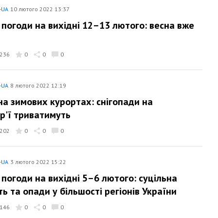
-UA
10 лютого 2022 13:37
 погоди на вихідні 12–13 лютого: весна вже
236
0
0
0
-UA
8 лютого 2022 12:19
на зимових курортах: снігопади на
ір'ї триватимуть
202
0
0
0
-UA
3 лютого 2022 15:22
 погоди на вихідні 5–6 лютого: суцільна
ь та опади у більшості регіонів України
146
0
0
0