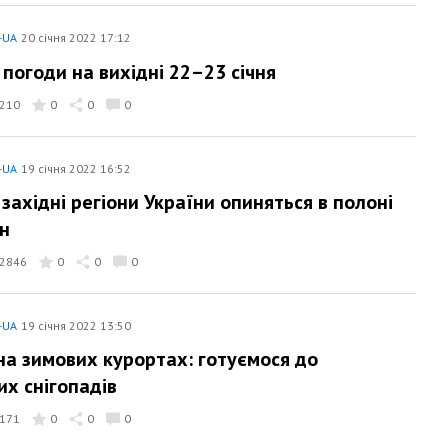
-UA
20 січня 2022 17:12
 погоди на вихідні 22–23 січня
210
0
0
0
-UA
19 січня 2022 16:52
 західні регіони України опиняться в полоні
н
2846
0
0
0
-UA
19 січня 2022 13:50
на зимових курортах: готуємося до
х снігопадів
171
0
0
0