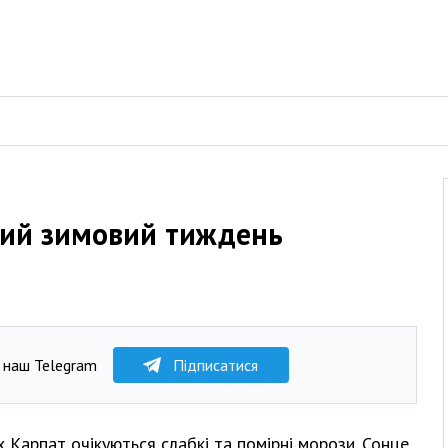
ний зимовий тиждень
 наш Telegram
Підписатися
 Карпат очікуються слабкі та помірні морози. Сонце