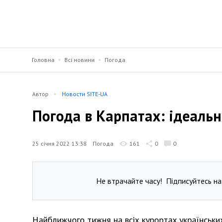
Головна
Всі новини
Погода
Автор
Новости SITE-UA
Погода в Карпатах: ідеаль
25 січня 2022 13:38
Погода
161
0
0
Не втрачайте часу!
Підписуйтесь на
Найближчого тижня на всіх курортах українських