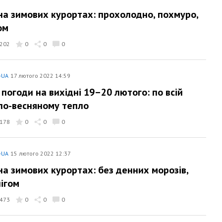
на зимових курортах: прохолодно, похмуро,
ом
202
0
0
0
-UA
17 лютого 2022 14:59
 погоди на вихідні 19–20 лютого: по всій
 по-весняному тепло
178
0
0
0
-UA
15 лютого 2022 12:37
на зимових курортах: без денних морозів,
нігом
473
0
0
0