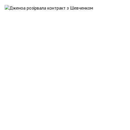
Новости SITE-UA
15 січня 2022 16:49
Дженоа розірвала контракт з Шевченком
Спорт
1362
0
0
0
Дмитрий Комаров
14 січня 2022 13:25
Футбольные ставки в БК Фавбет: как начать
Спорт
293
0
0
0
Новости SITE-UA
16 грудня 2021 20:41
Стали відомі суперники України в Лізі Націй УЄФА