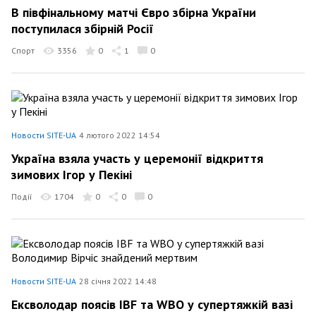
В півфінальному матчі Євро збірна України
поступилася збірній Росії
Спорт
3356
0
1
0
Новости SITE-UA
4 лютого 2022 14:54
Україна взяла участь у церемонії відкриття
зимових Ігор у Пекіні
Події
1704
0
0
0
Новости SITE-UA
28 січня 2022 14:48
Ексволодар поясів IBF та WBO у супертяжкій вазі