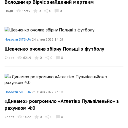
Володимир Вірчіс знайдений мертвим
Події
1593
0
0
0
Новости SITE-UA
24 січня 2022 14:05
Шевченко очолив збірну Польщі з футболу
Спорт
6219
0
0
0
Новости SITE-UA
21 січня 2022 23:02
«Динамо» розгромило «Атлетіко Пульпіленьйо» з
рахунком 4:0
Спорт
1022
0
0
0