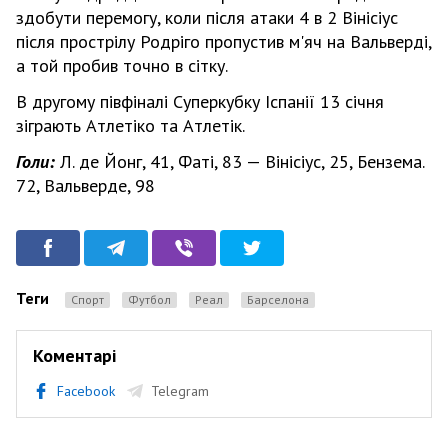
здобути перемогу, коли після атаки 4 в 2 Вінісіус
після прострілу Родріго пропустив м'яч на Вальверді,
а той пробив точно в сітку.
В другому півфіналі Суперкубку Іспанії 13 січня
зіграють Атлетіко та Атлетік.
Голи:
Л. де Йонг, 41, Фаті, 83 — Вінісіус, 25, Бензема.
72, Вальверде, 98
Теги
Спорт
Футбол
Реал
Барселона
Коментарі
Facebook
Telegram