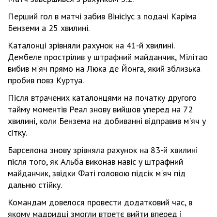
Перший гол в матчі забив Вінісіус з подачі Каріма
Бенземи а 25 хвилині.
Каталонці зрівняли рахунок на 41-й хвилині.
Дембеле прострілив у штрафний майданчик, Мілітао
вибив м'яч прямо на Люка де Йонга, який зблизька
пробив повз Куртуа.
Після втрачених каталонцями на початку другого
тайму моментів Реал знову вийшов уперед на 72
хвилині, коли Бензема на добиванні відправив м'яч у
сітку.
Барселона знову зрівняла рахунок на 83-й хвилині
після того, як Альба виконав навіс у штрафний
майданчик, звідки Фаті головою підсік м'яч під
дальню стійку.
Командам довелося провести додатковий час, в
якому мадридці змогли втретє вийти вперед і