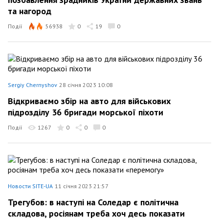
та нагород
Події
56938
0
19
0
Sergiy Chernyshov
28 січня 2023 10:08
Відкриваємо збір на авто для військових
підрозділу 36 бригади морської піхоти
Події
1267
0
0
0
Новости SITE-UA
11 січня 2023 21:57
Трегубов: в наступі на Соледар є політична
складова, росіянам треба хоч десь показати