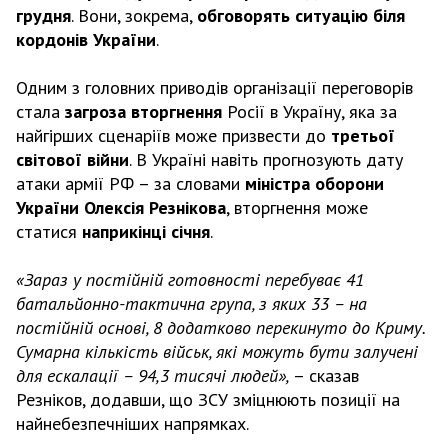
грудня
. Вони, зокрема,
обговорять ситуацію біля
кордонів України
.
Одним з головних приводів організації переговорів
стала
загроза вторгнення
Росії в Україну, яка за
найгірших сценаріїв може призвести до
третьої
світової війни
. В Україні навіть прогнозують дату
атаки армії РФ – за словами
міністра оборони
України Олексія Резнікова
, вторгнення може
статися
наприкінці січня
.
«Зараз у постійній готовності перебуває 41
батальйонно-тактична група, з яких 33 – на
постійній основі, 8 додатково перекинуто до Криму.
Сумарна кількість військ, які можуть бути залучені
для ескалації – 94,3 тисячі людей»,
– сказав
Резніков, додавши, що ЗСУ зміцнюють позиції на
найнебезпечніших напрямках.