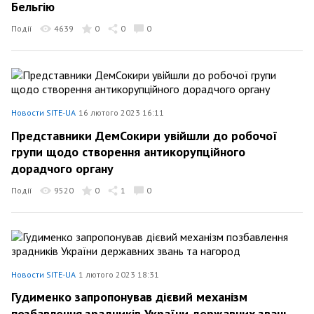
Бельгію
Події
4639
0
0
0
Новости SITE-UA
16 лютого 2023 16:11
Представники ДемСокири увійшли до робочої
групи щодо створення антикорупційного
дорадчого органу
Події
9520
0
1
0
Новости SITE-UA
1 лютого 2023 18:31
Гудименко запропонував дієвий механізм
позбавлення зрадників України державних звань