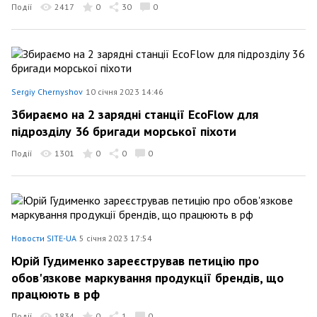
Події
2417
0
30
0
Sergiy Chernyshov
10 січня 2023 14:46
Збираємо на 2 зарядні станції EcoFlow для
підрозділу 36 бригади морської піхоти
Події
1301
0
0
0
Новости SITE-UA
5 січня 2023 17:54
Юрій Гудименко зареєстрував петицію про
обов'язкове маркування продукції брендів, що
працюють в рф
Події
1834
0
1
0