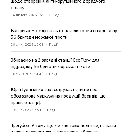
щодо створення антикорупційного дорадчого
органу
16 лютого 2023 16:11
Події
Відкриваємо збір на авто для військових підрозділу
36 бригади морської піхоти
28 січня 2023 10:08
Події
Збираємо на 2 зарядні станції EcoFlow для
підрозділу 36 бригади морської піхоти
10 січня 2023 14:46
Події
Юрій Гудименко зареєстрував петицію про
обов'язкове маркування продукції брендів, що
працюють в рф
5 січня 2023 17:54
Події
Трегубов: У тому, що ми «не такі» політики, і є наша
велика перевага, яку я сподіваюсь зберегти