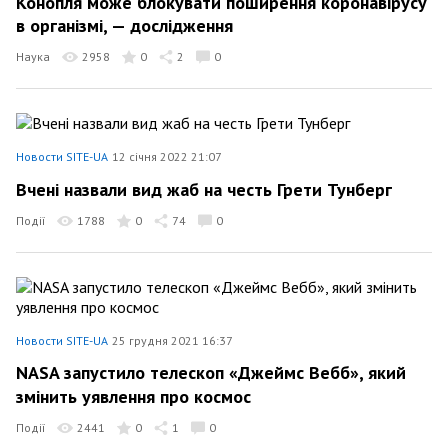
Конопля може блокувати поширення коронавірусу
в організмі, — дослідження
Наука
2958
0
2
0
Новости SITE-UA
12 січня 2022 21:07
Вчені назвали вид жаб на честь Грети Тунберг
Події
1788
0
74
0
Новости SITE-UA
25 грудня 2021 16:37
NASA запустило телескоп «Джеймс Вебб», який
змінить уявлення про космос
Події
2441
0
1
0