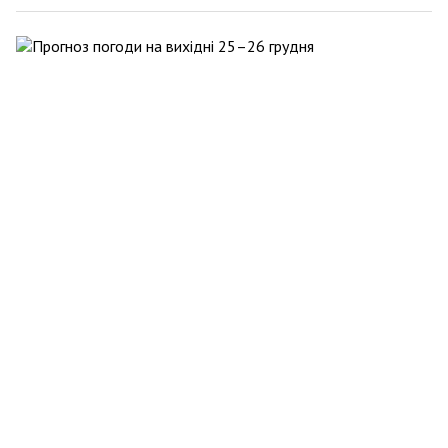
Новости SITE-UA
23 грудня 2021 16:11
Прогноз погоди на вихідні 25–26 грудня
Наука
657
0
0
0
Новости SITE-UA
21 грудня 2021 12:45
Погода на зимових курортах: на Драгобрат,
Славське в Буковель прийде дощ зі снігом
Наука
969
0
0
0