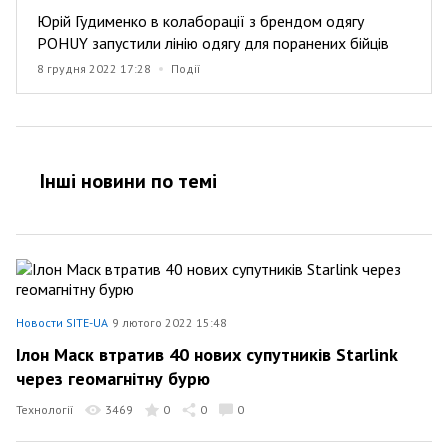
Юрій Гудименко в колаборації з брендом одягу
POHUY запустили лінію одягу для поранених бійців
8 грудня 2022 17:28
Події
Інші новини по темi
Новости SITE-UA
9 лютого 2022 15:48
Ілон Маск втратив 40 нових супутників Starlink
через геомагнітну бурю
Технології
3469
0
0
0