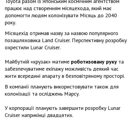
Toyota разом із Японським космічним агентством
працює над створенням місяцехода, який має
допомогти людям колонізувати Місяць до 2040
року.
Місяцехід отримав назву за назвою популярного
позашляховика Land Cruiser. Перспективну розробку
охрестили Lunar Cruiser.
Майбутній «крузак» матиме
роботизовану руку
та
забезпечуватиме екіпажу можливість деякий час
жити всередині апарату в безповітряному просторі.
В компанії планують використовувати також для
колонізації та осліджень Марсу.
У корпорації планують завершити розробку Lunar
Cruiser наприкінці двадцятих.