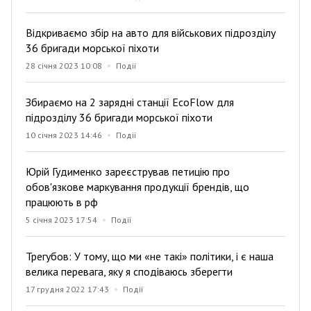
Відкриваємо збір на авто для військових підрозділу
36 бригади морської піхоти
28 січня 2023 10:08
Події
Збираємо на 2 зарядні станції EcoFlow для
підрозділу 36 бригади морської піхоти
10 січня 2023 14:46
Події
Юрій Гудименко зареєстрував петицію про
обов'язкове маркування продукції брендів, що
працюють в рф
5 січня 2023 17:54
Події
Трегубов: У тому, що ми «не такі» політики, і є наша
велика перевага, яку я сподіваюсь зберегти
17 грудня 2022 17:43
Події