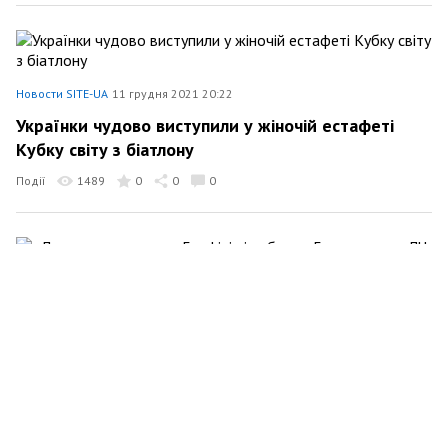
Новости SITE-UA
11 грудня 2021 20:22
Українки чудово виступили у жіночій естафеті
Кубку світу з біатлону
Події
1489
0
0
0
Новости SITE-UA
9 грудня 2021 00:30
«Динамо» програло «Бенфіці» і вибило
«Барселону» з ЛЧ
Спорт
741
0
37
0