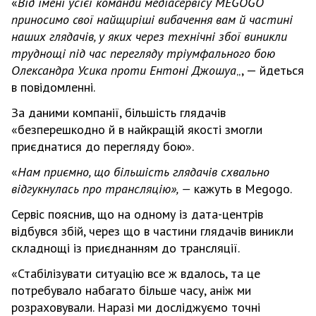
«
Від імені усієї команди медіасервісу MEGOGO
приносимо свої найщиріші вибачення вам й частині
наших глядачів, у яких через технічні збої виникли
труднощі під час перегляду тріумфального бою
Олександра Усика проти Ентоні Джошуа
„, — йдеться
в повідомленні.
За даними компанії, більшість глядачів
«безперешкодно й в найкращій якості змогли
приєднатися до перегляду бою».
«
Нам приємно, що більшість глядачів схвально
відгукнулась про трансляцію», —
кажуть в Megogo.
Сервіс пояснив, що на одному із дата-центрів
відбувся збій, через що в частини глядачів виникли
складнощі із приєднанням до трансляції.
«Стабілізувати ситуацію все ж вдалось, та це
потребувало набагато більше часу, аніж ми
розраховували. Наразі ми досліджуємо точні