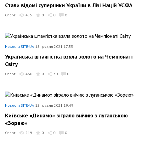
Стали відомі суперники України в Лізі Націй УЄФА
Спорт
455
0
0
0
Новости SITE-UA
15 грудня 2021 17:55
Українська штангістка взяла золото на Чемпіонаті
Світу
Спорт
460
0
20
0
Новости SITE-UA
12 грудня 2021 19:49
Київське «Динамо» зіграло внічию з луганською
«Зорею»
Спорт
219
0
0
0