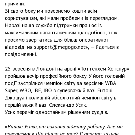
причини.
Зі свого боку ми повернемо кошти всім
користувачам, які мали проблеми із переглядом.
Наразі наша служба підтримки працює із
максимальним навантаженням цілодобово, тож
просимо звертатись для більш оперативної
відповіді на
support@megogo.net
», — йдеться в
повідомленні.
25 вересня в Лондоні на арені «Тоттенхем Хотспур»
пройшов вечір професійного боксу. У його головній
події зустрілися чемпіон світу за версіями WBA
Super, WBO, IBF, IBO в суперважкій вазі Ентоні
Джошуа і колишній абсолютний чемпіон світу в
першій важкій вазі Олександр Усик.
Усик переміг одностайним рішенням суддів.
«
Вітаю Усика, він виконав відмінну роботу. Але ми
повернемося. Що пішло не так? Я просто зазнав