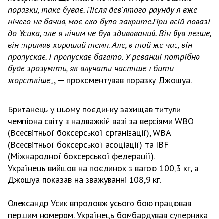
поразки, таке буває. Після дев'ятого раунду я вже
нічого не бачив, моє око було закрите.При всій повазі
до Усика, але я нічим не був здивований. Він був легше,
він тримав хороший темп. Але, в той же час, він
пропускає. І пропускає багато. У реванші потрібно
буде зрозуміти, як влучати частіше і бити
жорсткіше
„, — прокоментував поразку Джошуа.
Британець у цьому поєдинку захищав титули
чемпіона світу в надважкій вазі за версіями WBO
(Всесвітньої боксерської організації), WBA
(Всесвітньої боксерської асоціації) та IBF
(Міжнародної боксерської федерації).
Українець вийшов на поєдинок з вагою 100,3 кг, а
Джошуа показав на зважуванні 108,9 кг.
Олександр Усик впродовж усього бою працював
першим номером. Українець бомбардував суперника