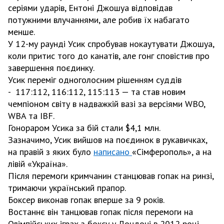
серіями ударів, Ентоні Джошуа відповідав
потужними влучаннями, але робив їх набагато
менше.
У 12-му раунді Усик спробував нокаутувати Джошуа,
коли притис того до канатів, але гонг сповістив про
завершення поєдинку.
Усик переміг одноголосним рішенням суддів
- 117:112, 116:112, 115:113 — та став новим
чемпіоном світу в надважкій вазі за версіями WBO,
WBA та IBF.
Гонораром Усика за бій стали $4,1 млн.
Зазначимо, Усик вийшов на поєдинок в рукавичках,
на правій з яких було
написано
«Сімферополь», а на
лівій «Україна».
Після перемоги кримчанин станцював гопак на ринзі,
тримаючи український прапор.
Боксер виконав гопак вперше за 9 років.
Востаннє він танцював гопак після перемоги на
Олімпійських іграх з боксу у Лондоні в 2012 році.