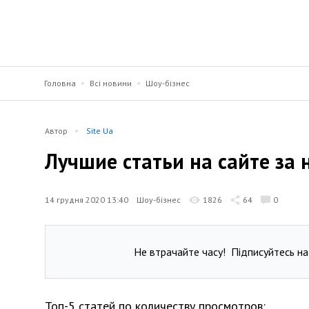
Головна
Всі новини
Шоу-бізнес
Автор
Site Ua
Лучшие статьи на сайте за 
14 грудня 2020 13:40
Шоу-бізнес
1826
64
0
Не втрачайте часу!
Підписуйтесь на
Топ-5 статей по количеству просмотров: