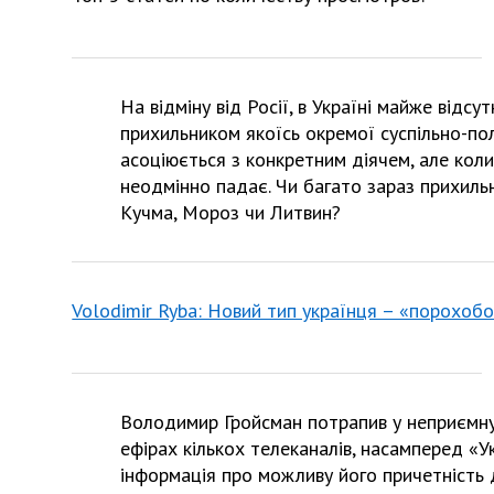
На відміну від Росії, в Україні майже відс
прихильником якоїсь окремої суспільно-полі
асоціюється з конкретним діячем, але коли
неодмінно падає. Чи багато зараз прихильн
Кучма, Мороз чи Литвин?
Volodimir Ryba: Новий тип українця – «порохоб
Володимир Гройсман потрапив у неприємну 
ефірах кількох телеканалів, насамперед «Ук
інформація про можливу його причетність д