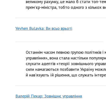
великому рахунку, це мало б стати топ-тем
прем'єр-міністра, тобто одного з кількох в
Yevhen Bulavka: Ви всьо врьоті
Останнім часом певною групою політиків і
управління», вона стала настільки популя
слухати адептів «теорії зовнішнього управл
сили намагаються позбавити Україну можли
й нав'язують їй рішення, що служать інтере
Валерій Пекар: Зовнішнє управління