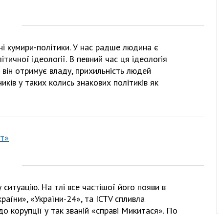
утні кумири-політики. У нас радше людина є
тичної ідеології. В певний час ця ідеологія
 він отримує владу, прихильність людей
иків у таких колись знакових політиків як
от»
ситуацію. На тлі все частішої його появи в
раїни», «України-24», та ICTV спливла
о корупції у так званій «справі Микитася». По