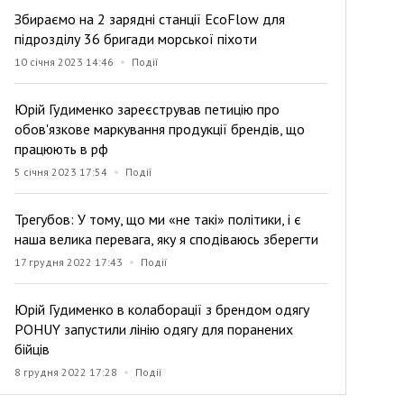
Збираємо на 2 зарядні станції EcoFlow для
підрозділу 36 бригади морської піхоти
10 січня 2023 14:46
Події
Юрій Гудименко зареєстрував петицію про
обов'язкове маркування продукції брендів, що
працюють в рф
5 січня 2023 17:54
Події
Трегубов: У тому, що ми «не такі» політики, і є
наша велика перевага, яку я сподіваюсь зберегти
17 грудня 2022 17:43
Події
Юрій Гудименко в колаборації з брендом одягу
POHUY запустили лінію одягу для поранених
бійців
8 грудня 2022 17:28
Події