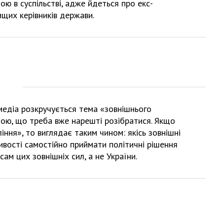
ою в суспільстві, адже йдеться про екс-
ищих керівників держави.
 медіа розкручується тема «зовнішнього
рною, що треба вже нарешті розібратися. Якщо
іння», то виглядає таким чином: якісь зовнішні
вості самостійно приймати політичні рішення
сам цих зовнішніх сил, а не України.