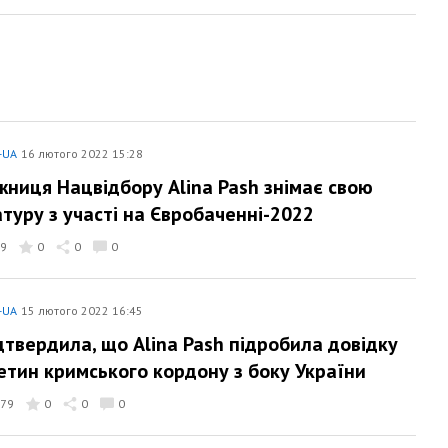
-UA
16 лютого 2022 15:28
ниця Нацвідбору Alina Pash знімає свою
туру з участі на Євробаченні-2022
9
0
0
0
-UA
15 лютого 2022 16:45
дтвердила, що Alina Pash підробила довідку
етин кримського кордону з боку України
79
0
0
0