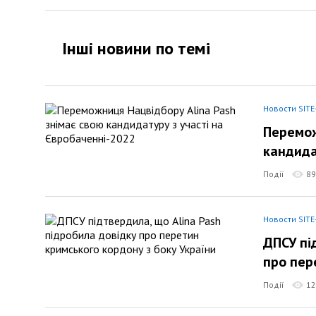
Інші новини по темi
Новости SITE
Перемож
кандида
Події
89
Новости SITE
ДПСУ пі
про пер
Події
12