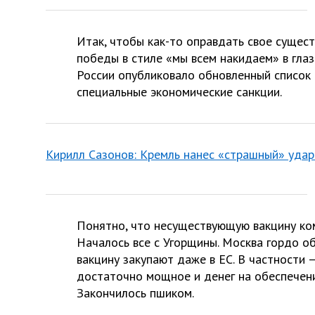
Итак, чтобы как-то оправдать свое сущес
победы в стиле «мы всем накидаем» в гла
России опубликовало обновленный список 
специальные экономические санкции.
Кирилл Сазонов: Кремль нанес «страшный» удар
Понятно, что несуществующую вакцину ко
Началось все с Угорщины. Москва гордо об
вакцину закупают даже в ЕС. В частности 
достаточно мощное и денег на обеспечени
Закончилось пшиком.