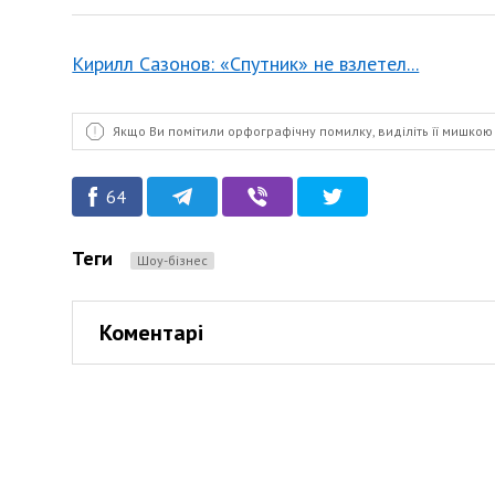
Кирилл Сазонов: «Спутник» не взлетел...
Якщо Ви помітили орфографічну помилку, виділіть її мишкою 
64
Теги
Шоу-бізнес
Коментарі