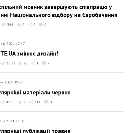
успільний мовник завершують співпрацю у
нні Національного відбору на Євробачення
366
0
0
0
пня 2021 17:47
ITE.UA змінює дизайн!
2600
28
1
7
ня 2021 00:37
лярніші матеріали червня
4288
2
211
0
вня 2021 23:09
лярніші публікації травня