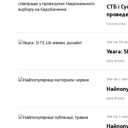
СТБ і С
проведе
Суспільство
Site Ua
30 ли
Увага: S
Шоу-бізнес
Site Ua
2 лип
Найпопу
Шоу-бізнес
Site Ua
1 чер
Найпопу