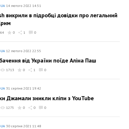
-UA
14 лютого 2022 14:51
ash викрили в підробці довідки про легальний
Крим
64
0
1
0
-UA
12 лютого 2022 22:55
бачення від України поїде Аліна Паш
1713
0
1
0
-UA
31 серпня 2021 19:42
чки Джамали зникли кліпи з YouTube
1275
0
0
0
-UA
30 серпня 2021 11:48