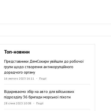
Топ-новини
Представники ДемСокири увійшли до робочої
групи щодо створення антикорупційного
дорадчого органу
16 лютого 2023 16:11
Події
Відкриваємо збір на авто для військових
підрозділу 36 бригади морської піхоти
28 січня 2023 10:08
Події