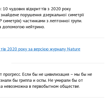
и: 10 чудових відкриттів з 2020 року
знайдене порушення дзеркальної симетрії
 симетрія) частинками з лептонної групи.
а допомогою нейтрино.
тів 2020 року за версією журналу Nature
т прогресс. Если бы не цивилизация – мы бы не
 знали бы гриппа и оспы. Не умирали бы от
ла невозможна в первобытном обществе.