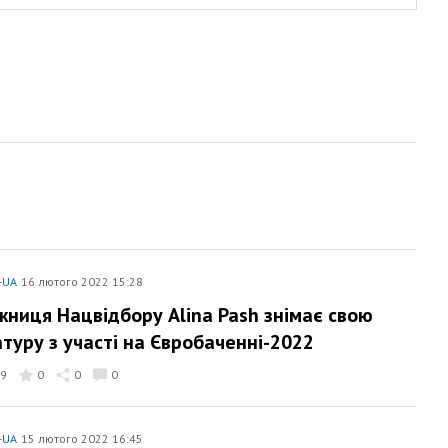
-UA
16 лютого 2022 15:28
ниця Нацвідбору Alina Pash знімає свою
туру з участі на Євробаченні-2022
9
0
0
0
-UA
15 лютого 2022 16:45