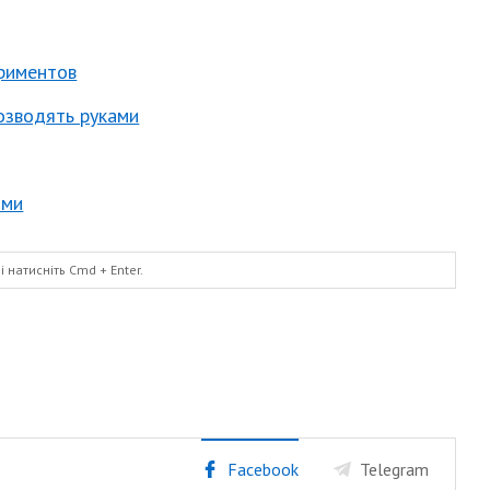
ериментов
розводять руками
ими
і натисніть
Cmd
+ Enter.
Facebook
Telegram