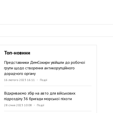
Топ-новини
Представники ДемСокири увійшли до робочої
групи щодо створення антикорупційного
дорадчого органу
16 лютого 2023 16:11
Події
Відкриваємо збір на авто для військових
підрозділу 36 бригади морської піхоти
28 січня 2023 10:08
Події