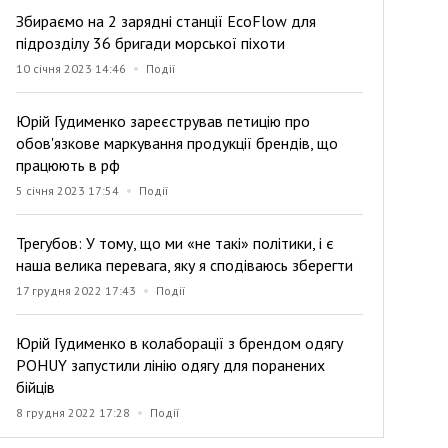
Збираємо на 2 зарядні станції EcoFlow для
підрозділу 36 бригади морської піхоти
10 січня 2023 14:46
Події
Юрій Гудименко зареєстрував петицію про
обов'язкове маркування продукції брендів, що
працюють в рф
5 січня 2023 17:54
Події
Трегубов: У тому, що ми «не такі» політики, і є
наша велика перевага, яку я сподіваюсь зберегти
17 грудня 2022 17:43
Події
Юрій Гудименко в колаборації з брендом одягу
POHUY запустили лінію одягу для поранених
бійців
8 грудня 2022 17:28
Події