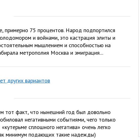
се, примерно 75 процентов. Народ подпортился
голодомором и войнами, это кастрация элиты и
мостоятельным мышлением и способностью на
абирала метрополия Москва и эмиграция...
Нет других вариантов
ем тот факт, что нынешний год был довольно
зобиловал негативными событиями, чего только
 «кутерьме сплошного негатива» очень легко
как минимум подающих такие надежды)