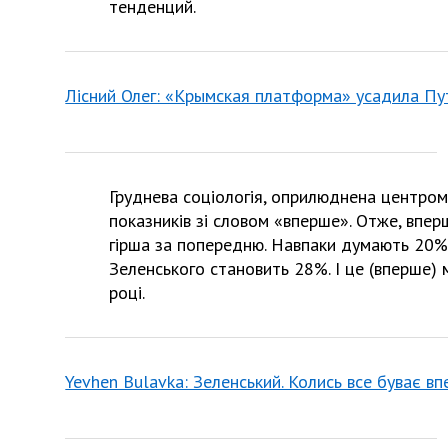
тенденций.
Лісний Олег: «Крымская платформа» усадила Пу
Груднева соціологія, оприлюднена центром 
показників зі словом «вперше». Отже, впе
гірша за попередню. Навпаки думають 20%. 
Зеленського становить 28%. І це (вперше) 
році.
Yevhen Bulavka: Зеленський. Колись все буває в