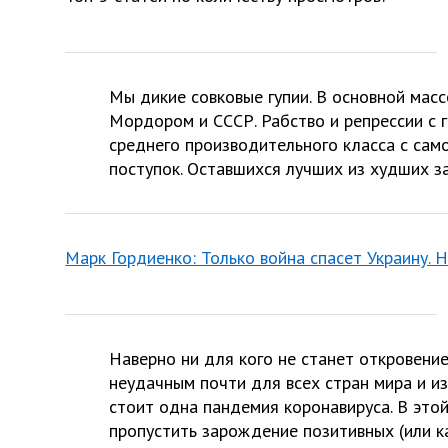
Мы дикие совковые гупии. В основной мас
Мордором и СССР. Рабство и репрессии с 
среднего производительного класса с са
поступок. Оставшихся лучших из худших з
Марк Гордиенко: Только война спасет Украину. 
Наверно ни для кого не станет откровени
неудачным почти для всех стран мира и и
стоит одна пандемия коронавируса. В этой
пропустить зарождение позитивных (или 