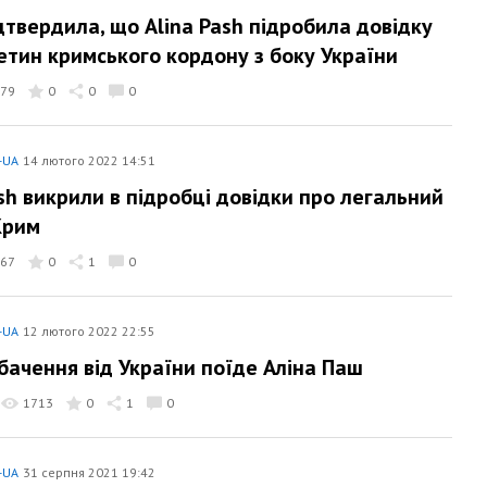
дтвердила, що Alina Pash підробила довідку
етин кримського кордону з боку України
79
0
0
0
-UA
14 лютого 2022 14:51
ash викрили в підробці довідки про легальний
Крим
67
0
1
0
-UA
12 лютого 2022 22:55
бачення від України поїде Аліна Паш
1713
0
1
0
-UA
31 серпня 2021 19:42