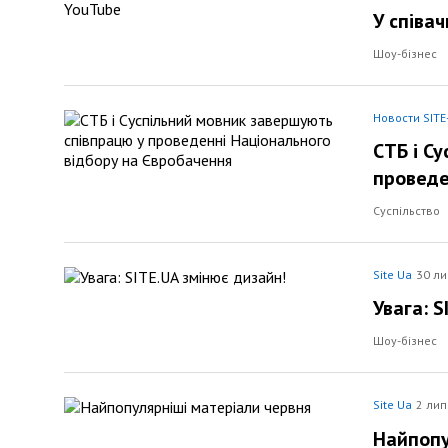
У співа
Шоу-бізнес
Новости SITE
СТБ і С
проведе
Суспільство
Site Ua
30 ли
Увага: S
Шоу-бізнес
Site Ua
2 лип
Найпопу