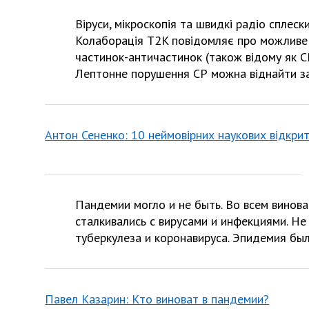
Віруси, мікроскопія та швидкі радіо сплеск
Колаборація T2K повідомляє про можливе 
частинок-античастинок (також відому як CP
Лептонне порушення СР можна віднайти з
Антон Сененко: 10 неймовірних наукових відкрит
Пандемии могло и не быть. Во всем винова
сталкивались с вирусами и инфекциями. Не
туберкулеза и коронавируса. Эпидемия бы
Павел Казарин: Кто виноват в пандемии?