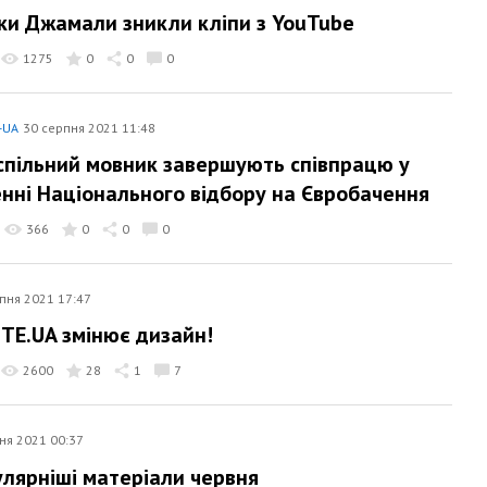
чки Джамали зникли кліпи з YouTube
1275
0
0
0
-UA
30 серпня 2021 11:48
успільний мовник завершують співпрацю у
нні Національного відбору на Євробачення
366
0
0
0
пня 2021 17:47
ITE.UA змінює дизайн!
2600
28
1
7
ня 2021 00:37
лярніші матеріали червня