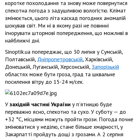
коротке похолодання та знову може повернутися
спекотна погода з задушливою вологістю. Клімат
змінюється, цього літа каскад погодних аномалій
шокував світ. Ми ні в якому разі не повинні
ігнорувати штормові попередження, що можливі в
найближчі дні.
Sinoptik.ua попереджає, що 30 липня у Сумській,
Полтавській,
Дніпропетровській
, Харківській,
Донецькій, Луганській, Херсонській,
Запорізькій
областях може бути гроза, град та шквальне
посилення вітру до 15-24 м/сек.
У
західній частині України
у п'ятницю буде
переважно ясно, спекотно та сухо. У суботу — до
+32 °С, місцями можуть пройти грози. Погода почне
змінюватися у неділю, стане більше хмарності, у
Закарпатті пройдуть дощі з грозами. А 2 серпня