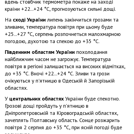
вдень стовбчик термометра покаже на заході
країни +22...+24 °С, прогнозуються сильні дощі.
На
сході України
липень закінчиться грозами та
зливами, температура повітря при цьому буде
+25...+27 °С, серпень розпочнеться малохмарною
погодою, духотою та спекою до +35 °С.
Південним областям України
похолодання
найближчим часом не загрожує. Температура
повітря в регіоні залишається на високих відмітках,
до +35 °С. Вночі +22...+24 °С. Зливи та грози
очікуються у п'ятницю в Одеській й Запорізькій
областях.
У
центральних областях
України буде спекотно.
Грозові дощі пройдуть у п'ятницю в
Дніпропетровській та Кіровоградській областях,
зачеплять Полтавську область. Сонце розжарить
повітря 2 серпня до +35 °С, при ясній погоді буде