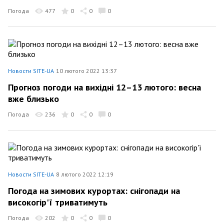
Погода
477
0
0
0
Новости SITE-UA
10 лютого 2022 13:37
Прогноз погоди на вихідні 12–13 лютого: весна
вже близько
Погода
236
0
0
0
Новости SITE-UA
8 лютого 2022 12:19
Погода на зимових курортах: снігопади на
високогір'ї триватимуть
Погода
202
0
0
0