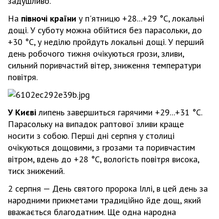
задушливо.
На
півночі країни
у п'ятницю +28...+29 °С, локальні
дощі. У суботу можна обійтися без парасольки, до
+30 °С, у неділю пройдуть локальні дощі. У перший
день робочого тижня очікуються грози, зливи,
сильний поривчастий вітер, зниження температури
повітря.
У Києві
липень завершиться гарячими +29...+31 °С.
Парасольку на випадок раптової зливи краще
носити з собою. Перші дні серпня у столиці
очікуються дощовими, з грозами та поривчастим
вітром, вдень до +28 °С, вологість повітря висока,
тиск знижений.
2 серпня — День святого пророка Іллі, в цей день за
народними прикметами традиційно йде дощ, який
вважається благодатним. Ще одна народна