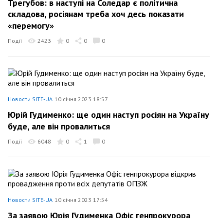
Трегубов: в наступі на Соледар є політична
складова, росіянам треба хоч десь показати
«перемогу»
Події
2423
0
0
0
Новости SITE-UA
10 січня 2023 18:57
Юрій Гудименко: ще один наступ росіян на Україну
буде, але він провалиться
Події
6048
0
1
0
Новости SITE-UA
10 січня 2023 17:54
За заявою Юрія Гудименка Офіс генпрокурора