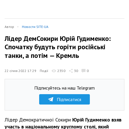
Автор
Новости SITE-UA
Лідер ДемСокири Юрій Гудименко:
Спочатку будуть горіти російські
танки, а потім — Кремль
22 січня 2022 17:29
Події
2350
30
0
Підписуйтесь на наш Telegram
Підписатися
Лідер Демократичної Сокири
Юрій Гудименко
взяв
участь в національному круглому столі, який