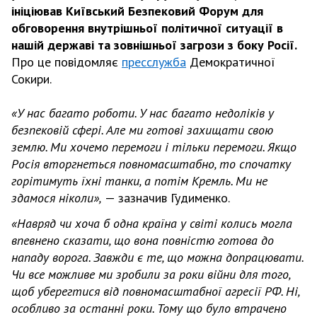
ініціював Київський Безпековий Форум для
обговорення внутрішньої політичної ситуації в
нашій державі та зовнішньої загрози з боку Росії.
Про це повідомляє
пресслужба
Демократичної
Сокири.
«У нас багато роботи. У нас багато недоліків у
безпековій сфері. Але ми готові захищати свою
землю. Ми хочемо перемоги і тільки перемоги. Якщо
Росія вторгнеться повномасштабно, то спочатку
горітимуть їхні танки, а потім Кремль. Ми не
здамося ніколи»,
— зазначив Гудименко.
«Навряд чи хоча б одна країна у світі колись могла
впевнено сказати, що вона повністю готова до
нападу ворога. Завжди є те, що можна допрацювати.
Чи все можливе ми зробили за роки війни для того,
щоб уберегтися від повномасштабної агресії РФ. Ні,
особливо за останні роки. Тому що було втрачено