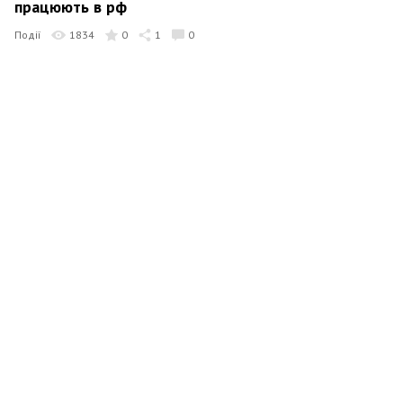
працюють в рф
Події
1834
0
1
0
Новости SITE-UA
23 грудня 2022 09:35
Гудименко: Бісять спроби і пропозиції «залишити
росіянам хоч щось». Я не хочу залишати їм нічого
Події
2426
0
2
0
Новости SITE-UA
17 грудня 2022 17:43
Трегубов: У тому, що ми «не такі» політики, і є
наша велика перевага, яку я сподіваюсь зберегти