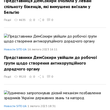
Представниця ДемСокири очолила у Левані
спільноту біженців, які вимушено виїхали у
Бельгію
Події
4635
0
0
0
Новости SITE-UA
16 лютого 2023 16:11
Представники ДемСокири увійшли до робочої
групи щодо створення антикорупційного
дорадчого органу
Події
9520
0
1
0
Новости SITE-UA
1 лютого 2023 18:31