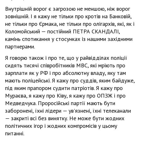
Внутрішній ворог є загрозою не меншою, ніж ворог
зовнішній. І я кажу не тільки про кротів на Банковій,
не тільки про Єрмака, не тільки про олігархів, які, як і
Коломойський — постійний ПЕТРА СКАНДАЛІ,
камінь спотикання у стосунках із нашими західними
партнерами.
Я говорю також і про те, що у райвідділах поліції
сидять тисячі співробітників МВС, які мріють про
зарплати як у РФ і про абсолютну владу, яку там
мають поліцейські. Я кажу про суддів, яким байдуже,
під яким прапором судити патріотів. Я кажу про
Мураєва, я кажу про Ківу, я кажу про ОПЗЖ і про
Медведчука. Проросійські партії мають бути
заборонені, їхні лідери — ув'язнені, їхні телеканали
— закриті всі без винятку. Не може бути жодних
політичних ігор і жодних компромісів у цьому
питанні.