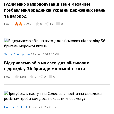
Гудименко запропонував дієвий механізм
позбавлення зрадників України державних звань
та нагород
Події
56935
0
19
0
Sergiy Chernyshov
28 січня 2023 10:08
Відкриваємо збір на авто для військових
підрозділу 36 бригади морської піхоти
Події
1263
0
0
0
Новости SITE-UA
11 січня 2023 21:57