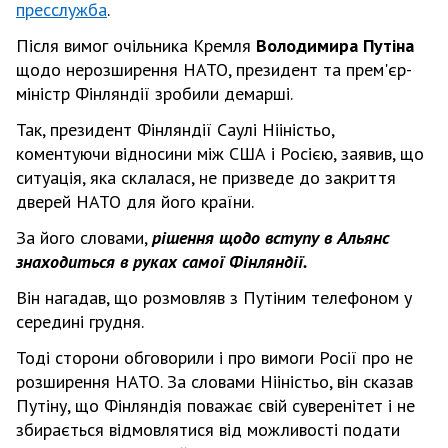
пресслужба
.
Після вимог очільника Кремля
Володимира Путіна
щодо нерозширення НАТО, президент та прем'єр-
міністр Фінляндії зробили демарші.
Так, президент Фінляндії Саулі Нііністьо,
коментуючи відносини між США і Росією, заявив, що
ситуація, яка склалася, не призведе до закриття
дверей НАТО для його країни.
За його словами,
рішення щодо вступу в Альянс
знаходиться в руках самої Фінляндії.
Він нагадав, що розмовляв з Путіним телефоном у
середині грудня.
Тоді сторони обговорили і про вимоги Росії про не
розширення НАТО. За словами Нііністьо, він сказав
Путіну, що Фінляндія поважає свій суверенітет і не
збирається відмовлятися від можливості подати