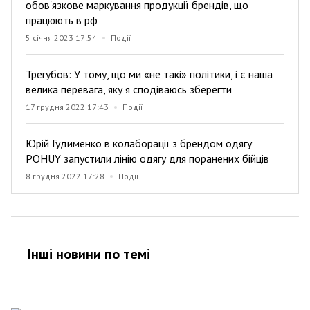
обов'язкове маркування продукції брендів, що
працюють в рф
5 січня 2023 17:54
Події
Трегубов: У тому, що ми «не такі» політики, і є наша
велика перевага, яку я сподіваюсь зберегти
17 грудня 2022 17:43
Події
Юрій Гудименко в колаборації з брендом одягу
POHUY запустили лінію одягу для поранених бійців
8 грудня 2022 17:28
Події
Інші новини по темi