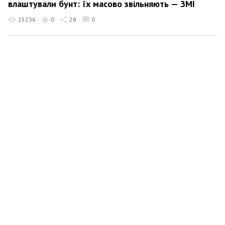
влаштували бунт: їх масово звільняють — ЗМІ
15236
0
28
0
Новости SITE-UA
23 лютого 2022 16:55
Росія замовила 45 тисяч пакетів під трупи — СБУ
1722
0
0
0
Новости SITE-UA
23 лютого 2022 15:52
Рада підтримала закон про зброю
Політика
6032
0
36
0