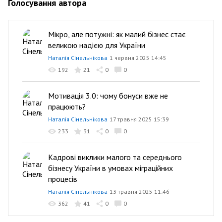
Голосування автора
Мікро, але потужні: як малий бізнес стає
великою надією для України
Наталія Сінельнікова
1 червня 2025 14:45
192
21
0
0
Мотивація 3.0: чому бонуси вже не
працюють?
Наталія Сінельнікова
17 травня 2025 15:39
233
31
0
0
Кадрові виклики малого та середнього
бізнесу України в умовах міграційних
процесів
Наталія Сінельнікова
13 травня 2025 11:46
362
41
0
0