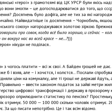
адянські «герої» з грамотєямі від ЦК УРСР були якісь на
 що вони змогли – це догосподарюватися до того, що ссср 
нення? Досягнень було дофіга, але не тих за які нагород
вичайно. Найвидатніше їх досягнення – Чорнобиль, якшош
нського союзу» нагороджувався золотою зіркою. Брежнєв
оворили про совок, когда всё было хорошо, и сейчас – когд
он вокруг нас во всей красе – не...?
)))
ероя» нікуди не поділася..
» з чогось платити – всі ж свої. А Байден грошей не дає.
же б і взяв, але – і хочєтся, і колєтся... Послали спробу
няли ціни на комуналку, але ті гроші не державі йдуть, а
равильно – ввести законом податок за зайві метри жило
стерство цифрової трансформації і державу в прозорому
прозоро оприлюднити статистику по пенсіях? Простеньку 
вік отримує. 50 000 — 100 000 скільки чоловік отримує. 
є. За що писати непотрібно. Це і так всім відомо.