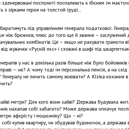
 зденервовані посполиті поспалюють к ібєням їм маєточ
 з зірками героя на толстой груді...
иратимуть під управлінням генерала податкової. Генера
е ніж брєжнєв, плюс до того ще й звання – заслужений 
гачувальних комбінатів. Це – якщо не рахувати грамоти в
 від жувачки «Рускій лєс» і сховані в шафі під шкарпетка
ералів у нас в декілька разів більше ніж було бойовиків в 
справі — нє? А чому тоді їм персональна пенсія, а на схід
? Генералу не личить самому воювати? А Юzіка кохання в
ичить?
айві метри? Для кого вони зайві? Держава будувала житл
ннік нахапав собі забагато? Може держава оплачує посп
метри афєрісту і мошєнніку? Що – ні?
собі купив квартиру, чи збудував будиночок, а держава 