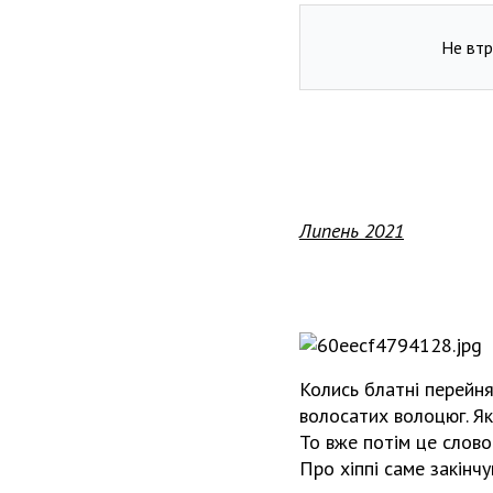
Не втр
Липень 2021
Колись блатні перейнял
волосатих волоцюг. Як
То вже потім це слово
Про хіппі саме закінчу