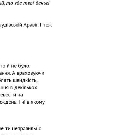
й, то где твої деньгі
удівській Аравії. І теж
го й не було.
ання. А враховуючи
блять швидкість,
ання в декількох
ревести на
ждень. І ні в якому
але ти неправильно