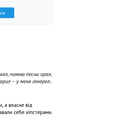
ися
ал, помню песни орал,
орил – у меня генерал..
, а власне від
і звали себе хіпстерами.