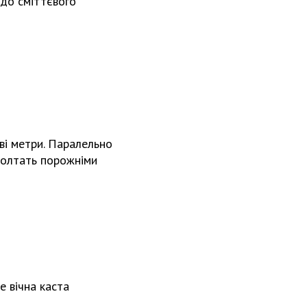
а до сміттєвого
ві метри. Паралельно
аболтать порожніми
 вічна каста