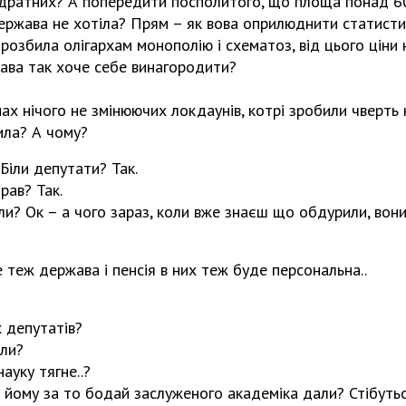
адратних? А попередити посполитого, що площа понад 6
ержава не хотіла? Прям – як вова оприлюднити статисти
озбила олігархам монополію і схематоз, від цього ціни 
жава так хоче себе винагородити?
нах нічого не змінюючих локдаунів, котрі зробили чверть
била? А чому?
Біли депутати? Так.
рав? Так.
? Ок – а чого зараз, коли вже знаєш що обдурили, вони
е теж держава і пенсія в них теж буде персональна..
 депутатів?
іли?
науку тягне..?
– йому за то бодай заслуженого академіка дали? Стібуться