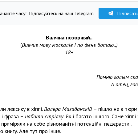
ачайте часу!
Підписуйтесь на наш Telegram
Підписат
Валчіна
позорный
..
(
Вивчив мову москалів і по фєнє ботаю
..)
18+
Помню голым скак
А отец, гов
и лексику в хіппі.
Валєра Магаданскій
– пішло не з тюрми
 і фраза –
набити стрілку
. Як і багато іншого. Саме хіпп
 приміряли на себе різноманітні потенційні пєдєрасти..
ю книгу. Але тут про інше.