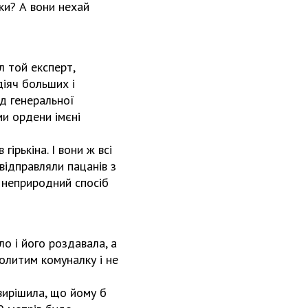
ки? А вони нехай
л той експерт,
діяч больших і
ід генеральної
ми ордени імєні
гірькіна. І вони ж всі
 відправляли пацанів з
 неприродний спосіб
о і його роздавала, а
олитим комуналку і не
вирішила, що йому б