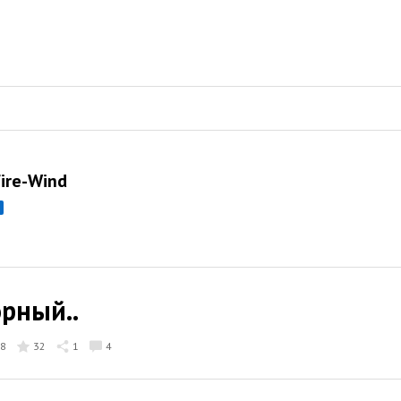
Fire-Wind
рный..
8
32
1
4