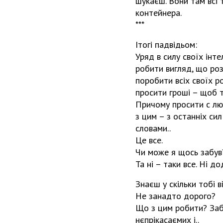
шукаєш. Вони там всі т
контейнера.
***
Ітогі падвідьом:
Уряд в силу своїх інт
робити вигляд, що роз
поробити всіх своїх 
просити гроші – щоб т
Причому просити с лю
з цим – з останніх си
словами..
Це все.
Чи може я щось забув?)
Та ні – таки все. Ні до
Знаєш у скільки тобі 
Не занадто дорого?
Що з цим робити? Заб
нєпрікасаємих і..