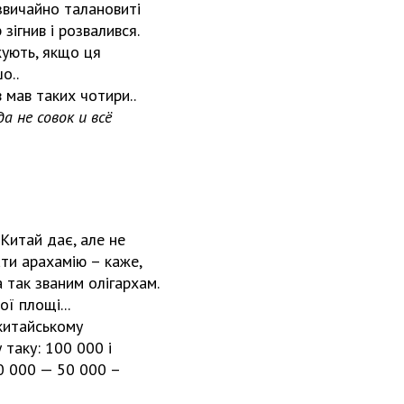
дзвичайно талановиті
зігнив і розвалився.
жують, якщо ця
о..
 мав таких чотири..
а не совок и всё
 Китай дає, але не
вати арахамію – каже,
 так званим олігархам.
ї площі...
 китайському
таку: 100 000 і
20 000 — 50 000 –