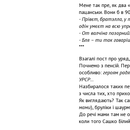
Мене так пре, як два
пацанськи. Вони б в 9
- Прівєт, брат
э
лла, у
одін умєєт на всю упра
- От валчіна позорний.
- Бля – ти так гаваріш
***
Взагалі пост про уряд, 
Почнемо з пенсій. Пер
особливо:
героям радя
УРСР
...
Назбиралося таких пер
з числа тих, хто прих
Як виглядають? Так са
мами
), бруліки і шаурму
До речі мами там не о
коли того Сашко Біли