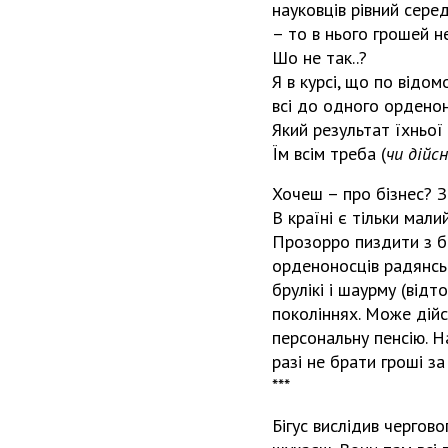
науковців рівний сере
– то в нього грошей н
Шо не так..?
Я в курсі, що по відом
всі до одного орденон
Який результат їхньої
Їм всім треба (
чи дійс
Хочеш – про бізнес? З
В країні є тільки мали
Прозорро пиздити з бю
орденоносців радянськ
брулікі і шаурму (відт
поколіннях. Може дійс
персональну пенсію. На
разі не брати гроші за
***
Бігус вислідив чергово