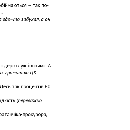
обіймаються – так по-
..
ра
где–то
забухал, а он
та «держслужбовцям». А
них грамотою ЦК
 Десь так процентів 60
дкість (
переважно
ратанчіка-прокурора,