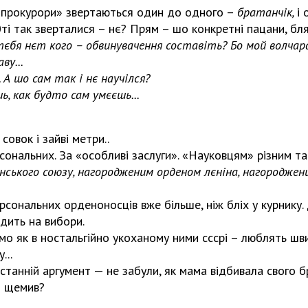
 «прокурори» звертаються один до одного –
братанчік
,
і 
0ті так зверталися – нє? Прям – шо конкретні пацани, бля
 тєбя нєт кого – обвинувачення составіть? Бо мой волча
ву...
 А шо сам так і нє научілся?
ь, как будто сам умєєшь...
совок і зайві метри..
сональних. За «особливі заслуги». «Науковцям» різним 
нського союзу, нагородженим орденом лєніна, нагородже
сональних орденоносців вже більше, ніж бліх у курнику.
одить на вибори.
мо як в ностальгійно укоханому ними сссрі – люблять шви
...
станній аргумент — не забули, як мама відбивала свого б
й щемив?