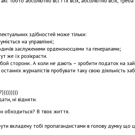
акі. Тобто абсолютно всі. І їх всіх, абсолютно всіх, треб
електуальних здібностей може тільки:
уміється на управлінні;
родичів заслуженими орденоносцями та генералами;
ут же їх розікрасти.
бой сторони.. А коли не дають – зробити податок на зай
л останніх журналістів пробувати таку свою діяльність з
))))))))
дати, ні відняти.
він обходиться? В твоє життя.
ути вкладену тобі пропагандистами в голову думку що це