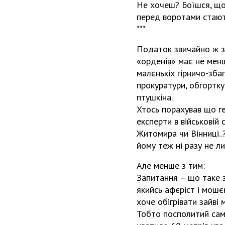
Не хочеш? Боїшся, що
перед воротами стають
***
Податок звичайно ж зб
«орденів» має не менш
малєнькіх гірничо-зба
прокуратури, обгортку
птушкіна.
Хтось порахував що ген
експерти в військовій 
Житомира чи Вінниці..
йому теж ні разу не л
Але менше з тим:
Запитання – що таке з
якийсь афєріст і мошє
хоче обігрівати зайві 
Тобто посполитий сам 