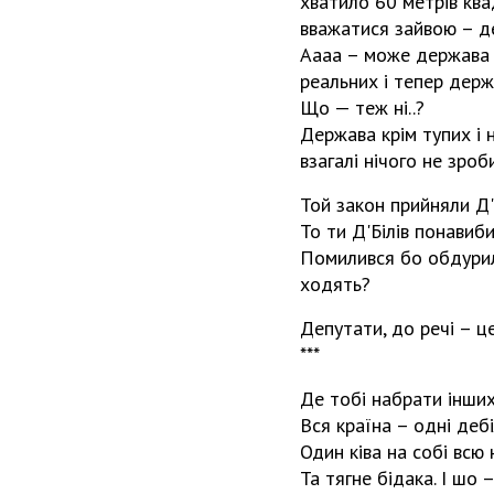
хватило 60 метрів кв
вважатися зайвою – д
Аааа – може держава р
реальних і тепер дер
Що — теж ні..?
Держава крім тупих і 
взагалі нічого не зро
Той закон прийняли Д'
То ти Д'Білів понавиби
Помилився бо обдурили
ходять?
Депутати, до речі – ц
***
Де тобі набрати інших
Вся країна – одні деб
Один ківа на собі всю 
Та тягне бідака. І шо 