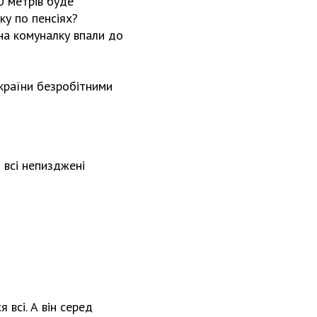
0 метрів буде
ку по пенсіях?
на комуналку впали до
 країни безробітними
 всі непизджені
 всі. А він серед