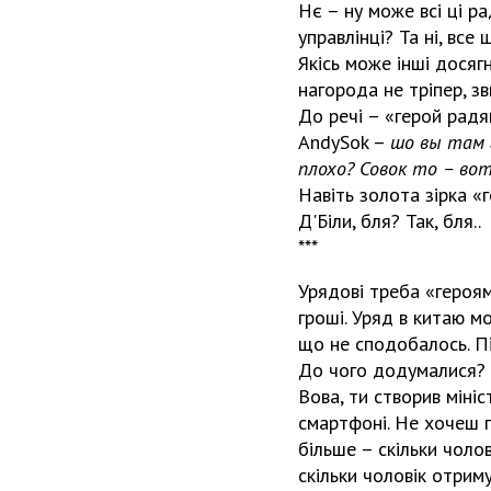
Нє – ну може всі ці р
управлінці? Та ні, все
Якісь може інші досяг
нагорода не тріпер, з
До речі – «герой радя
AndySok –
шо вы там г
плохо? Совок то – вот 
Навіть золота зірка «г
Д'Біли, бля? Так, бля..
***
Урядові треба «героям
гроші. Уряд в китаю мо
що не сподобалось. Під
До чого додумалися? П
Вова, ти створив міні
смартфоні. Не хочеш 
більше – скільки чоло
скільки чоловік отриму