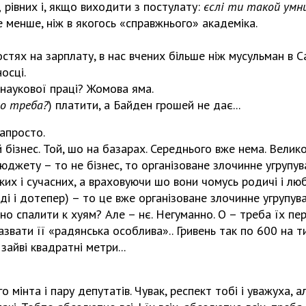
д рівних і, якщо виходити з постулату:
єслі ти такой умни
е менше, ніж в якогось «справжнього» академіка.
остях на зарплату, в нас вчених більше ніж мусульман в Са
осці.
 наукової праці? Жомова яма.
но треба?
) платити, а Байден грошей не дає...
апросто.
й бізнес. Той, шо на базарах. Середнього вже нема. Велико
джету – то не бізнес, то організоване злочинне угрупув
их і сучасних, а враховуючи шо вони чомусь родичі і лю
оді і дотепер) – то це вже організоване злочинне угрупув
но спалити к хуям? Але – нє. Негуманно. О – треба їх пе
звати її «радянська особлива».. Гривень так по 600 на ти
 зайві квадратні метри...
го мінта і пару депутатів. Чувак, респект тобі і уважуха, 