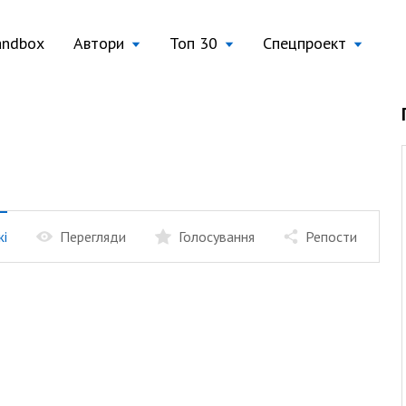
andbox
Автори
Топ 30
Спецпроект
жі
Перегляди
Голосування
Репости