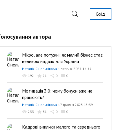
Вхід
Голосування автора
Мікро, але потужні: як малий бізнес стає
великою надією для України
Наталія Сінельнікова
1 червня 2025 14:45
192
21
0
0
Мотивація 3.0: чому бонуси вже не
працюють?
Наталія Сінельнікова
17 травня 2025 15:39
233
31
0
0
Кадрові виклики малого та середнього