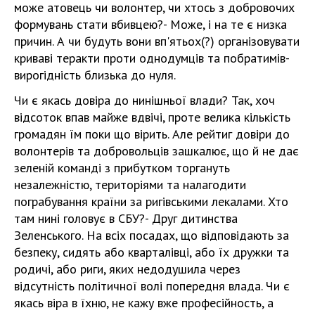
може атовець чи волонтер, чи хтось з добровочих
формувань стати вбивцею?- Може, і на те є низка
причин. А чи будуть вони вп'ятьох(?) організовувати
криваві теракти проти однодумців та побратимів-
вирогідність близька до нуля.
Чи є якась довіра до нинішньої влади? Так, хоч
відсоток впав майже вдвічі, проте велика кількість
громадян їм поки що вірить. Але рейтиг довіри до
волонтерів та добровольців зашкалює, що й не дає
зеленій команді з прибутком торгануть
незалежністю, територіями та налагодити
пограбування країни за ригівськими лекалами. Хто
там нині головує в СБУ?- Друг дитинства
Зеленського. На всіх посадах, що відповідають за
безпеку, сидять або кварталівці, або їх дружки та
родичі, або риги, яких недодушила через
відсутність політичної волі попередня влада. Чи є
якась віра в їхню, не кажу вже професійность, а