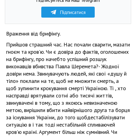
Підписатися
Враження від брифінгу.
Прийшов страшний час. Нас почали сварити, мазати
гноєм та кров'ю. Чи є довіра до фактів, оголошених
на брифінгу, про начебто успішний розшук
виконавців вбивства Павла Шеремета?- Жодної
довіри нема. Звинувачують людей, які свої «душу й
тіло» поклали на те, щоб не множити смерть, а
щоб зупинити крокування смерті Україною. Ті , хто
насправді врятували сотні або тисячі життів,
звинувачені в тому, що з якоюсь невизначеною
метою, вирішили вбити найвірнішого друга та борця
за існування України, до того щобдестабілізувати
ситуацію в і так тоді нестабільній спливаючей
кров'ю країні. Аргумент більш ніж сумнівний. Чи