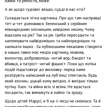
лайки та репости, може.
А як щодо судової влади, судді в нас-хто?
Складається чітка картинка. Про що там насправді
тет-а-тет домовився Зеленський з серійним
міжнародним злочинцем, невідомо нікому. Чому
відклали на рік? Так за рік треба пересадити та
заплямувати найвідоміших та найпорядніших та
залякати інших . За лубянськими лекалами створити
в наших гавно-мас медіа картинку, мовляв,
волонтер, доброволець- читай вор, бандит та
вбивця, а патріот- читай фашист. Поки що логіка
подій підштовхує до висновку- перед нами
розігрують написаний на луб'янці спектакль. Будь
який злочин,- шукай кому вигідно. А вигідно тільки
путіну. Хаос та війна всіх зі всіма. Не вдасться
посадити, так вимажуть в лайно та зраду.
Щодо дітей Марусі, я б на її місці не сміялася. Та й
іншим медійним персонам варто напружитись, коли