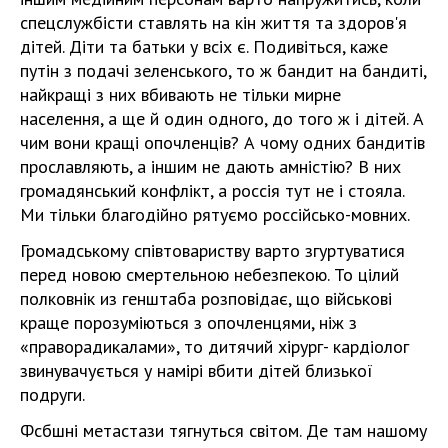
спецслужбісти ставлять на кін життя та здоров'я
дітей. Діти та батьки у всіх є. Подивіться, каже
путін з подачі зеленського, то ж бандит на бандиті,
найкращі з них вбивають не тільки мирне
населення, а ще й один одного, до того ж і дітей. А
чим вони кращі опочленців? А чому одних бандитів
прославляють, а іншим не дають амністію? В них
громадянський конфлікт, а россія тут не і стояла.
Ми тільки благодійно рятуємо россійсько-мовних.
Громадському співтовариству варто згуртуватися
перед новою смертельною небезпекою. То цілий
полковнік из генштаба розповідає, що військові
краще порозуміються з опочленцями, ніж з
«праворадикалами», то дитячий хірург- кардіолог
звинувачується у намірі вбити дітей близької
подруги.
Фсбшні метастази тягнуться світом. Де там нашому