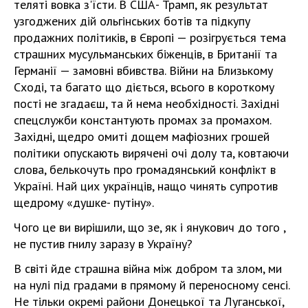
теляті вовка з'їсти. В США- Трамп, як результат
узгоджених дій ольгінських ботів та підкупу
продажних політиків, в Європі — розігрується тема
страшних мусульманських біженців, в Британії та
Германії — замовні вбивства. Війни на Близькому
Сході, та багато що діється, всього в короткому
пості не згадаєш, та й нема необхідності. Західні
спецслужби константують промах за промахом.
Західні, щедро омиті дощем мафіозних грошей
політики опускають вирячені очі долу та, ковтаючи
слова, белькочуть про громадянський конфлікт в
Україні. Най цих українців, нащо чинять супротив
щедрому «душке- путіну».
Чого це ви вирішили, що зе, як і янукович до того ,
не пустив гнилу заразу в Україну?
В світі йде страшна війна між добром та злом, ми
на нулі під градами в прямому й переносному сенсі.
Не тільки окремі райони Донецької та Луганської,