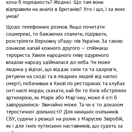
хоча б порядность?-Жодної. Що там вони
відправили на аналіз в Британію? Хто і що, і за яких
умов?
Щодо телефонних розмов. Якщо почитати
соцмережі, то бажаючих спалити, підірвати,
розстріляти Верховну зРаду- пів України. За такою
ознакою хапай кожного другого — спіймаєш
терориста. Хвиля народного гніву одуреного
владою народу здіймалася до неба. Чи може
людина у відчаї, що віддає сили та та здоров'я,
рятуючи на сході та в лікарнях людей від наглої
смерті, побачивши в Києві по ресторанах та клубах
ситі наглі морди, сказати, най би то Київ обстріляли
артилерією, як Марік або Мар'їнку, може й оті б
заворушилися.- Звичайно може. Та чи є то доказом
теростичної діяльності? Для нинішніх очільників
СБУ, судячи з реакції на ролик з Марусею Звіробій,
як і для їхніх путінських наставників, що судять за