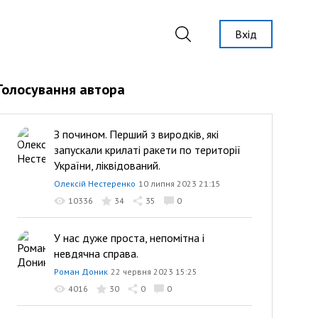
Вхід
Голосування автора
З почином. Перший з виродків, які
запускали крилаті ракети по території
України, ліквідований.
Олексій Нестеренко
10 липня 2023 21:15
10336
34
35
0
У нас дуже проста, непомітна і
невдячна справа.
Роман Доник
22 червня 2023 15:25
4016
30
0
0