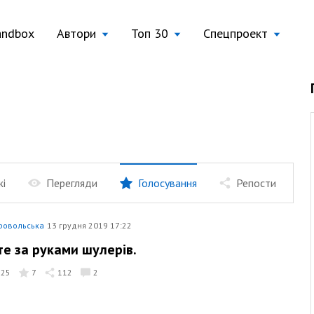
andbox
Автори
Топ 30
Спецпроект
жі
Перегляди
Голосування
Репости
ровольська
13 грудня 2019 17:22
те за руками шулерів.
625
7
112
2