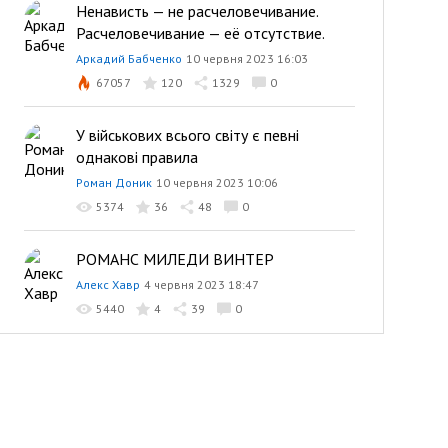
Ненависть — не расчеловечивание.
Расчеловечивание — её отсутствие.
Аркадий Бабченко
10 червня 2023 16:03
67057
120
1329
0
У військових всього світу є певні
однакові правила
Роман Доник
10 червня 2023 10:06
5374
36
48
0
РОМАНС МИЛЕДИ ВИНТЕР
Алекс Хавр
4 червня 2023 18:47
5440
4
39
0