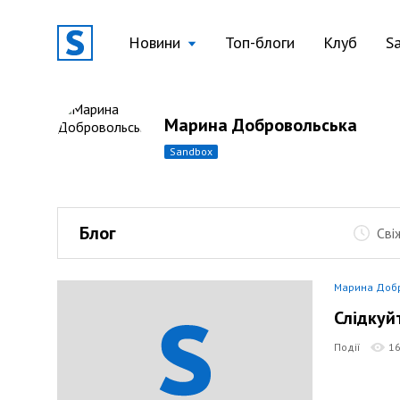
Новини
Топ-блоги
Клуб
S
Марина Добровольська
sandbox
Блог
Сві
Марина Доб
Слідкуй
Події
1