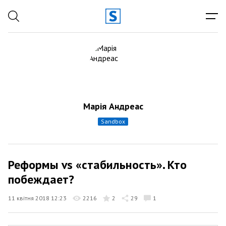
Марія Андреас
sandbox
Реформы vs «стабильность». Кто
побеждает?
11 квітня 2018 12:23
2216
2
29
1