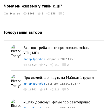
Чому ми живемо у такій с..ці?
Суспільство
1368
2
238
2
Голосування автора
Все, що треба знати про «незалежність
УПЦ МП»
Віктор Трегубов
30 травня 2022 19:28
18339
45
815
0
Про людей, що підуть на Майдан 1 грудня
Віктор Трегубов
26 листопада 2021 23:44
16241
67
216
0
«Шлях додому»: фільм про реінтеграцію