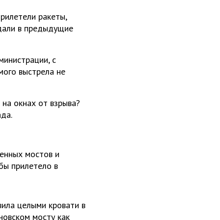
Прилетели ракеты,
дали в предыдущие
министрации, с
мого выстрела не
 на окнах от взрыва?
ада.
енных мостов и
бы прилетело в
вила целыми кровати в
новском мосту как