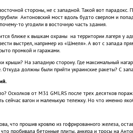
осточной стороны, не с западной. Такой вот парадокс. 
ерубили Антоновский мост вдоль будто сверлом и попа
 почему-то угодили в восточную часть здания.
тся ближе к вышкам охраны на территории лагеря у ад
ести выстрел, например из «Шмеля». А вот с запада пря
крыто промкой и гаражами.
ки крыши? На западную сторону. Где максимальный нагар
. Откуда должны были прийти украинские ракеты? С зап
ий.
ло? Осколков от М31 GMLRS после трех десятков пораж
ь сейчас вагон и маленькую тележку. Но что именно яко
ова, что прошив кровлю из гофрированного железа, оста
 что пробивала бетонные плиты, анкера и тросы на Анто