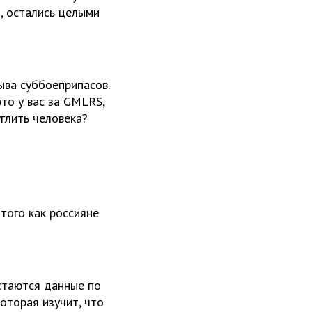
и, остались целыми
ыва суббоеприпасов.
это у вас за GMLRS,
глить человека?
 того как россияне
стаются данные по
оторая изучит, что