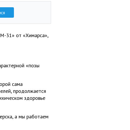
ися
«М-31» от «Химарса»,
арактерной «позы
орой сама
целей, продолжается
сихическом здоровье
ерска, а мы работаем