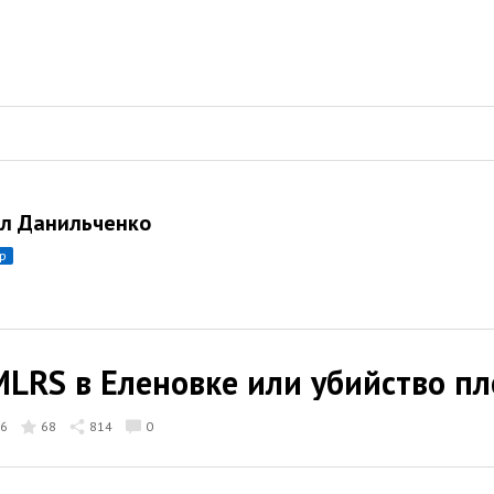
л Данильченко
ор
MLRS в Еленовке или убийство п
6
68
814
0