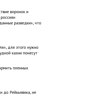
ствие воронок и
 россиян
данные разведки», что
ля», для этого нужно
судной казни понесут
кормить пленных
и до Рейкьявика, не