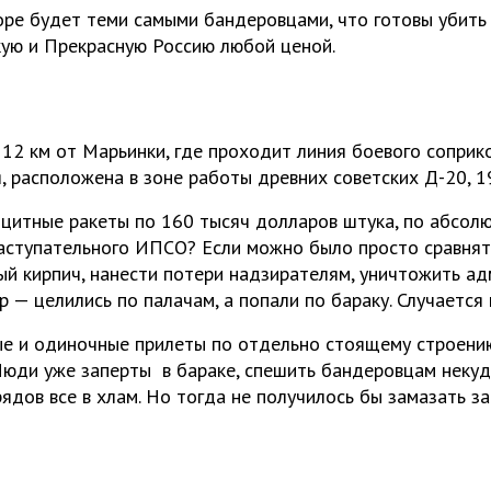
оре будет теми самыми бандеровцами, что готовы убить
ую и Прекрасную Россию любой ценой.
 12 км от Марьинки, где проходит линия боевого соприк
, расположена в зоне работы древних советских Д-20, 1
цитные ракеты по 160 тысяч долларов штука, по абсолю
наступательного ИПСО? Если можно было просто сравнят
тый кирпич, нанести потери надзирателям, уничтожить а
 — целились по палачам, а попали по бараку. Случается 
е и одиночные прилеты по отдельно стоящему строению
Люди уже заперты в бараке, спешить бандеровцам некуд
рядов все в хлам. Но тогда не получилось бы замазать 