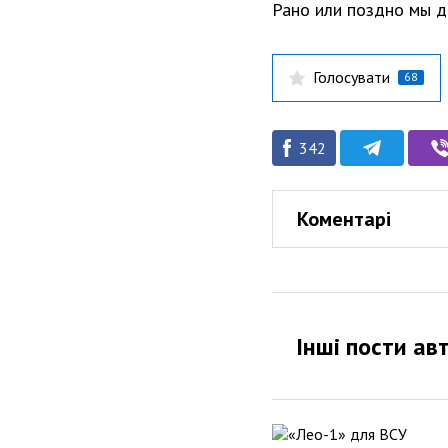
Рано или поздно мы д
Голосувати
68
342
Коментарі
Інші пости ав