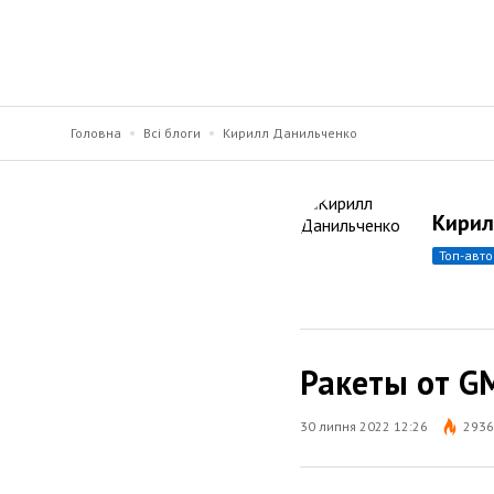
Головна
Всі блоги
Кирилл Данильченко
Кирил
топ-авт
Ракеты от G
30 липня 2022 12:26
2936