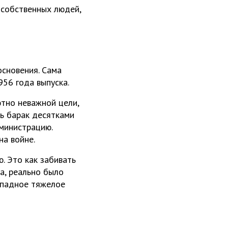
 собственных людей,
основения. Сама
956 года выпуска.
тно неважной цели,
ь барак десятками
дминистрацию.
на войне.
. Это как забивать
а, реально было
западное тяжелое