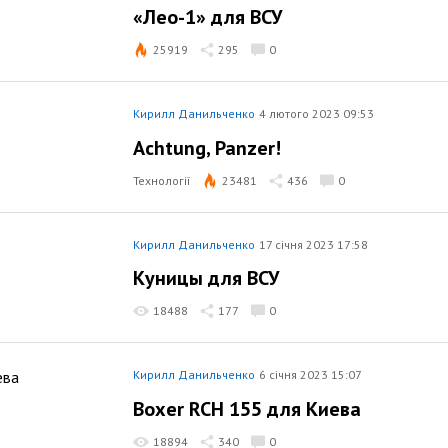
«Лео-1» для ВСУ
25919
295
0
Кирилл Данильченко
4 лютого 2023 09:53
Achtung, Panzer!
Технології
23481
436
0
Кирилл Данильченко
17 січня 2023 17:58
Куницы для ВСУ
18488
177
0
Кирилл Данильченко
6 січня 2023 15:07
Boxer RCH 155 для Киева
18894
340
0