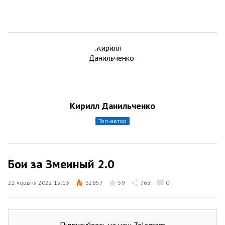
Кирилл Данильченко
топ-автор
Бои за Змеиный 2.0
22 червня 2022 15:13
32857
59
763
0
Підписуйтесь на наш Telegram