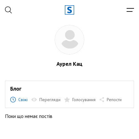
Аурел Кац
Блог
Свіжі
Перегляди
Голосування
Репости
Поки що немає постів