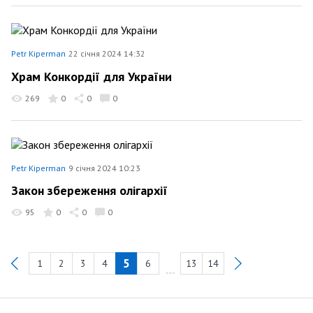
Petr Kiperman
22 січня 2024 14:32
Храм Конкордії для України
269
0
0
0
Petr Kiperman
9 січня 2024 10:23
Закон збереження олігархії
95
0
0
0
5
1
2
3
4
6
13
14
Previous