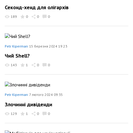
Секонд-хенд для олігархів
189
0
0
0
Petr Kiperman
15 березня 2024 19:23
Чий Shell?
143
1
0
0
Petr Kiperman
7 лютого 2024 09:35
Злочинні дивіденди
129
1
0
0