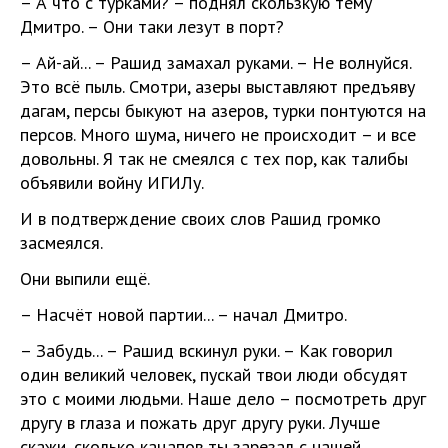
– А что с турками? – поднял скользкую тему
Дмитро. – Они таки лезут в порт?
– Ай-ай... – Рашид замахал руками. – Не волнуйся.
Это всё пыль. Смотри, азеры выставляют предъяву
дагам, персы быкуют на азеров, турки понтуются на
персов. Много шума, ничего не происходит – и все
довольны. Я так не смеялся с тех пор, как талибы
объявили войну ИГИЛу.
И в подтверждение своих слов Рашид громко
засмеялся.
Они выпили ещё.
– Насчёт новой партии... – начал Дмитро.
– Забудь... – Рашид вскинул руки. – Как говорил
один великий человек, пускай твои люди обсудят
это с моими людьми. Наше дело – посмотреть друг
другу в глаза и пожать друг другу руки. Лучше
скажи, сколько кацапов ты зарезал с нашей