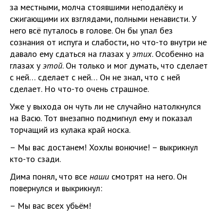
за местными, молча стоявшими неподалёку и
сжигающими их взглядами, полными ненависти. У
него всё путалось в голове. Он бы упал без
сознания от испуга и слабости, но что-то внутри не
давало ему сдаться на глазах у
этих
. Особенно на
глазах у
этой
. Он только и мог думать, что сделает
с ней… сделает с ней… Он не знал, что с ней
сделает. Но что-то очень страшное.
Уже у выхода он чуть ли не случайно натолкнулся
на Васю. Тот внезапно подмигнул ему и показал
торчащий из кулака край носка.
– Мы вас достанем! Хохлы вонючие! – выкрикнул
кто-то сзади.
Дима понял, что все
наши
смотрят на него. Он
повернулся и выкрикнул:
– Мы вас всех убьём!