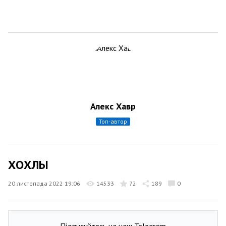
Алекс Хавр
топ-автор
ХОХЛЫ
20 листопада 2022 19:06
14533
72
189
0
Підписуйтесь на наш Telegram