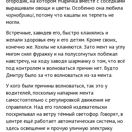
огородик, на котором Маричка вместе с соседками
выращивали овощи и цветы. Особенно она любила
чорнобривці
, потому что кацапы их терпеть не
могли.
Встречные, завидев его, быстро кланялись и
желали здоровья ему и его детям. Кроме своих,
конечно же. Хохлы не кланяются. Зато мент на углу
мигом снял фуражку и на полусогнутых побежал
навстречу, на ходу заводя шарманку о том, что всё
под контролем и волноваться причин нет. Будто
Дмитру было за что волноваться из-за мента.
У кого были причины волноваться, так это у
водителей, поскольку напарник мента
самостоятельно с регулировкой движения не
справлялся. Над его головой издевательски
поскрипывал на ветру тёмный светофор. Говорят, в
центре ещё работает автоматическая система, но
здесь освещение и прочую уличную электрику