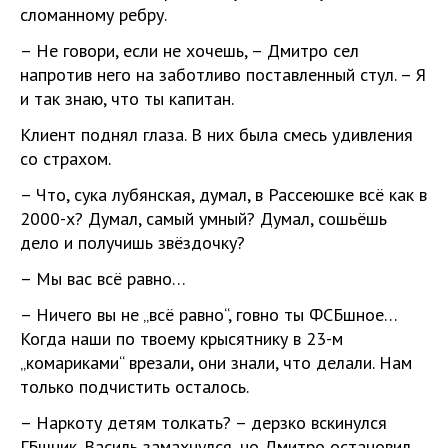
сломанному ребру.
– Не говори, если не хочешь, – Дмитро сел
напротив него на заботливо поставленный стул. – Я
и так знаю, что ты капитан.
Клиент поднял глаза. В них была смесь удивления
со страхом.
– Что, сука лубянская, думал, в Рассеюшке всё как в
2000-х? Думал, самый умный? Думал, сошьёшь
дело и получишь звёздочку?
– Мы вас всё равно…
– Ничего вы не „всё равно“, говно ты ФСБшное…
Когда наши по твоему крысятнику в 23-м
„комариками“ врезали, они знали, что делали. Нам
только подчистить осталось.
– Наркоту детям толкать? – дерзко вскинулся
ГБшник. Василь замахнулся, но Дмитро остановил