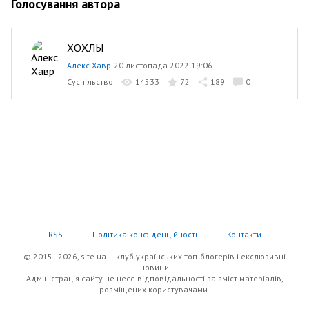
Голосування автора
ХОХЛЫ
Алекс Хавр
20 листопада 2022 19:06
Суспільство
14533
72
189
0
RSS
Політика конфіденційності
Контакти
© 2015–2026, site.ua — клуб українських топ-блогерів i екслюзивнi
новини
Адміністрація сайту не несе відповідальності за зміст матеріалів,
розміщених користувачами.