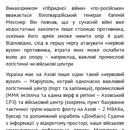
Винахідником «гібридної війни» «по-російськи»
вважається білогвардійський генерал Євгеній
Месснер. Він повчав, що у сучасній війні вже
недостатньо захопити лише столицю противника,
оскільки його армія зможе чинити опір й далі.
Відповідно, слід в першу чергу атакувати «нервові
вузли» противника, втрата яких може ослабити
волю до опору – наприклад, важливі промислові
логістичні чи військові центри.
Україна має на Азові лише один такий «нервовий
вузол» — Маріуполь, котрий одночасно важливий
логістичний центр (порт та залізниця), промисловий
(ММК ім.Ілліча та єдина верф в регіоні – Азовський
СРЗ) та військовий центр (зокрема, пункт базування
тактичної групи нашого флоту на Азові – 2 МБАКи,
буксир та допоміжний корабель «Донбас»). Судячи
з інформації у відкритому просторі, наше військове
командування побоюється втрати Маріуполя в