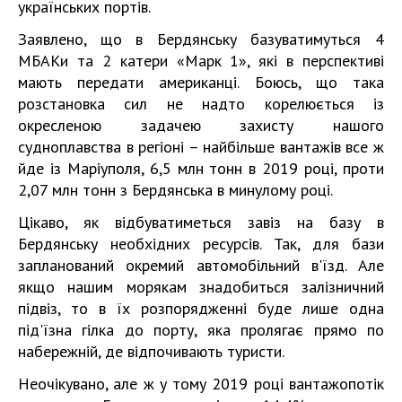
українських портів.
Заявлено, що в Бердянську базуватимуться 4
МБАКи та 2 катери «Марк 1», які в перспективі
мають передати американці. Боюсь, що така
розстановка сил не надто корелюється із
окресленою задачею захисту нашого
судноплавства в регіоні – найбільше вантажів все ж
йде із Маріуполя, 6,5 млн тонн в 2019 році, проти
2,07 млн тонн з Бердянська в минулому році.
Цікаво, як відбуватиметься завіз на базу в
Бердянську необхідних ресурсів. Так, для бази
запланований окремий автомобільний в'їзд. Але
якщо нашим морякам знадобиться залізничний
підвіз, то в їх розпорядженні буде лише одна
під'їзна гілка до порту, яка пролягає прямо по
набережній, де відпочивають туристи.
Неочікувано, але ж у тому 2019 році вантажопотік