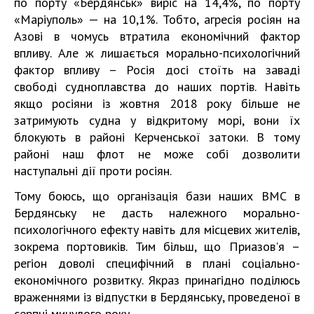
по порту «Бердянськ» виріс на 14,4%, по порту
«Маріуполь» — на 10,1%. Тобто, агресія росіян на
Азові в чомусь втратила економічний фактор
впливу. Але ж лишається морально-психологічний
фактор впливу – Росія досі стоїть на заваді
свободі судноплавства до наших портів. Навіть
якщо росіяни із жовтня 2018 року більше не
затримують судна у відкритому морі, вони їх
блокують в районі Керченської затоки. В тому
районі наш флот не може собі дозволити
наступальні дії проти росіян.
Тому боюсь, що організація бази наших ВМС в
Бердянську не дасть належного морально-
психологічного ефекту навіть для місцевих жителів,
зокрема портовиків. Тим більш, що Приазов'я –
регіон доволі специфічний в плані соціально-
економічного розвитку. Якраз принагідно поділюсь
враженнями із відпустки в Бердянську, проведеної в
серпні минулого року.