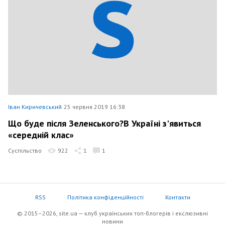
Іван Киричевський
25 червня 2019 16:38
Що буде після Зеленського?В Україні з'явиться
«середній клас»
Суспільство
922
1
1
RSS
Політика конфіденційності
Контакти
© 2015–2026, site.ua — клуб українських топ-блогерів i екслюзивнi
новини