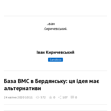
Іван Киричевський
sandbox
База ВМС в Бердянську: ця ідея має
альтернативи
24 квітня 2020 10:11
572
0
107
0