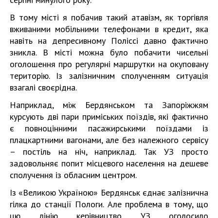
В тому місті я побачив такий атавізм, як торгівля
вживаними мобільними телефонами в кредит, яка
навіть на депресивному Поліссі давно фактично
зникла. В місті можна було побачити чисельні
оголошення про регулярні маршрутки на окуповану
територію. Із залізничним сполученням ситуація
взагалі своєрідна.
Наприклад, між Бердянськом та Запоріжжям
курсують дві пари приміських поїздів, які фактично
є повноцінними пасажирськими поїздами із
плацкартними вагонами, але без належного сервісу
– постіль на ніч, наприклад. Так УЗ просто
задовольняє попит місцевого населення на дешеве
сполучення із обласним центром.
Із «Великою Україною» Бердянськ єднає залізнична
гілка до станції Пологи. Але проблема в тому, що
цю лінію керівництво УЗ оголосило