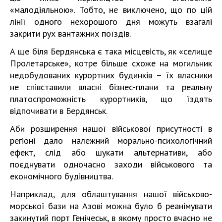
«малодіяльною». Тобто, не виключено, що по цій
лінії одного нехорошого дня можуть взагалі
закрити рух вантажних поїздів.
А ще біля Бердянська є така місцевість, як «селище
Пролетарське», котре більше схоже на могильник
недобудованих курортних будинків – їх власники
не співставили власні бізнес-плани та реальну
платоспроможність курортників, що їздять
відпочивати в Бердянськ.
Аби розширення нашої військової присутності в
регіоні дало належний морально-психологічний
ефект, слід або шукати альтернативи, або
поєднувати одночасно заходи військового та
економічного будівництва.
Наприклад, для облаштування нашої військово-
морської бази на Азові можна було б реанімувати
закинутий порт Генічеськ, в якому просто вчасно не