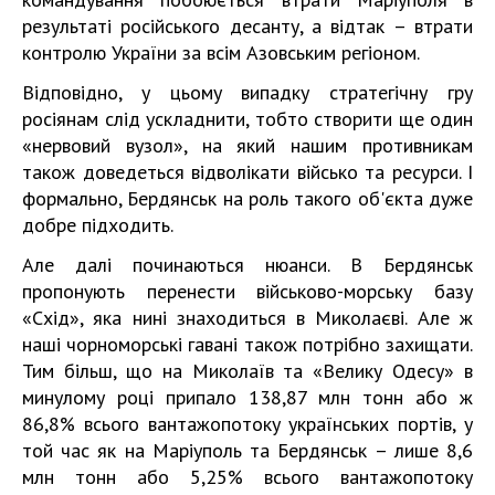
результаті російського десанту, а відтак – втрати
контролю України за всім Азовським регіоном.
Відповідно, у цьому випадку стратегічну гру
росіянам слід ускладнити, тобто створити ще один
«нервовий вузол», на який нашим противникам
також доведеться відволікати військо та ресурси. І
формально, Бердянськ на роль такого об'єкта дуже
добре підходить.
Але далі починаються нюанси. В Бердянськ
пропонують перенести військово-морську базу
«Схід», яка нині знаходиться в Миколаєві. Але ж
наші чорноморські гавані також потрібно захищати.
Тим більш, що на Миколаїв та «Велику Одесу» в
минулому році припало 138,87 млн тонн або ж
86,8% всього вантажопотоку українських портів, у
той час як на Маріуполь та Бердянськ – лише 8,6
млн тонн або 5,25% всього вантажопотоку