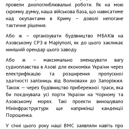
провели днопоглиблювальні роботи. Як на мою
скромну думку, наша військова база, що нависатиме
над окупантами в Криму – доволі непогане
тактичне рішення.
Або ж – організувати будівництво МБАКів на
Азовському СРЗ в Маріуполі, як до цього закликає
нинішній орендар цього заводу.
Або ж – максимально зменшувати вагу
судноплавства в Азові для економіки України через
електрифікацію та розширення пропускної
здатності залізниць від Волновахи до Запоріжжя.
Також — через будівництво прибережної траси, яка
би поєднувала усі порти України на Чорному та
Азовському морях. Такі проекти виношувало
Мінінфраструктури ще наприкінці канденції
Порошенка.
У січні цього року наші ВМС заявляли навіть про