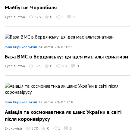
Майбутнє Чорнобиля
Суспільство
573
0
1
0
Іван Киричевський
24 квітня 2020 10:11
База ВМС в Бердянську: ця ідея має альтернативи
Суспільство
575
0
107
0
Іван Киричевський
12 квітня 2020 13:18
Авіація та космонавтика як шанс України в світі
після коронавірусу
Економіка
570
0
1
0