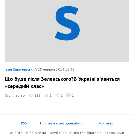
Іван Киричевський
25 червня 2019 16:38
Що буде після Зеленського?В Україні з'явиться
«середній клас»
Суспільство
922
1
1
1
RSS
Політика конфіденційності
Контакти
© 2015–2026, site.ua — клуб українських топ-блогерів i екслюзивнi