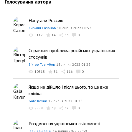
Голосування автора
Напугали Россию
Кирилл Сазонов
18 липня 2022 08:53
8117
14
63
0
Справжня проблема російсько-українських
стосунків
Віктор Трегубов
18 липня 2022 01:29
10318
51
116
0
Якщо не дійшло і після цього, то це вже
клініка
Gala Kavun
15 липня 2022 01:26
9558
39
62
0
Роздвоєння української свідомості
Іван Канівець
14 липня 2022 22:39