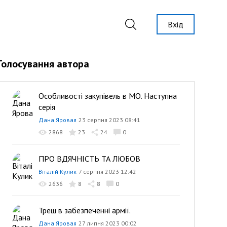
Вхід
Голосування автора
Особливості закупівель в МО. Наступна
серія
Дана Яровая
23 серпня 2023 08:41
2868
23
24
0
ПРО ВДЯЧНІСТЬ ТА ЛЮБОВ
Віталій Кулик
7 серпня 2023 12:42
2636
8
8
0
Треш в забезпеченні армії.
Дана Яровая
27 липня 2023 00:02