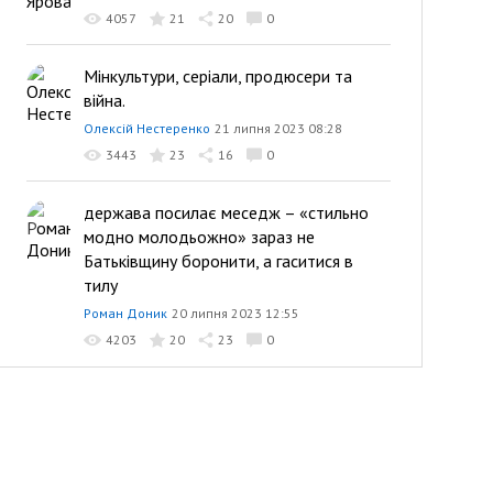
4057
21
20
0
Мінкультури, серіали, продюсери та
війна.
Олексій Нестеренко
21 липня 2023 08:28
3443
23
16
0
держава посилає меседж – «стильно
модно молодьожно» зараз не
Батьківщину боронити, а гаситися в
тилу
Роман Доник
20 липня 2023 12:55
4203
20
23
0