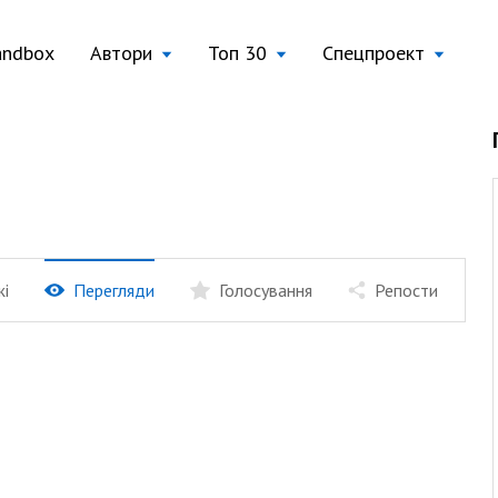
andbox
Автори
Топ 30
Спецпроект
жі
Перегляди
Голосування
Репости