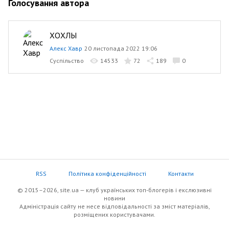
Голосування автора
ХОХЛЫ
Алекс Хавр
20 листопада 2022 19:06
Суспільство
14533
72
189
0
RSS
Політика конфіденційності
Контакти
© 2015–2026, site.ua — клуб українських топ-блогерів i екслюзивнi
новини
Адміністрація сайту не несе відповідальності за зміст матеріалів,
розміщених користувачами.