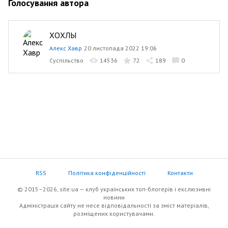
Голосування автора
ХОХЛЫ
Алекс Хавр
20 листопада 2022 19:06
Суспільство
14536
72
189
0
RSS
Політика конфіденційності
Контакти
© 2015–2026, site.ua — клуб українських топ-блогерів i екслюзивнi
новини
Адміністрація сайту не несе відповідальності за зміст матеріалів,
розміщених користувачами.